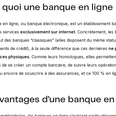
 quoi une banque en ligne
en ligne, ou banque électronique, est un établissement ba
s services
exclusivement sur internet
. Concrètement, les
out des banques “classiques” (elles disposent du même statut
ments de crédit), à la seule différence que ces dernières
ne 
ces physiques
. Comme leurs homologues, elles permetten
ts de se créer un compte bancaire, de suivre leurs opération
ou encore de souscrire à des assurances, et ce 100 % en li
avantages d’une banque en 
matérialisées, les banques en ligne s’avèrent particulièrem