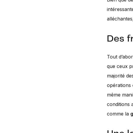
intéressant
alléchantes
Des f
Tout d’abor
que ceux pr
majorité de
opérations 
même manièr
conditions 
comme la
g