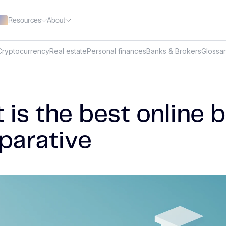
Resources
About
Cryptocurrency
Real estate
Personal finances
Banks & Brokers
Glossa
 is the best online 
arative