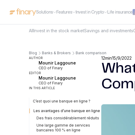
Solutions
Features
Invest in Crypto
Life insurance
All
Invest in the stock market
Savings and investments
Blog
Banks & Brokers
Bank comparison
12
min
15/9/2022
AUTHOR
Mounir Laggoune
What
CEO of Finary
EDITOR
Mounir Laggoune
Comp
CEO of Finary
IN THIS ARTICLE
C’est quoi une banque en ligne ?
Les avantages d’une banque en ligne
Des frais considérablement réduits
Une large gamme de services
bancaires 100 % en ligne