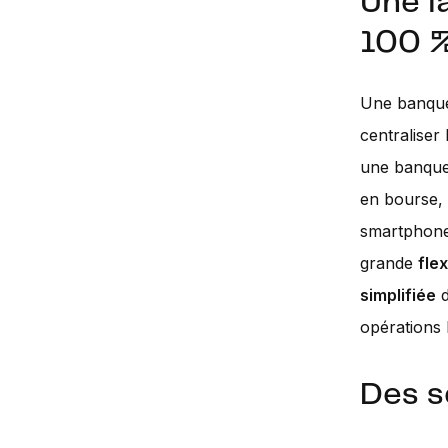
Une l
100 %
Une banque 
centraliser
une banque 
en bourse, 
smartphone,
grande
flex
simplifiée
d
opérations 
Des s