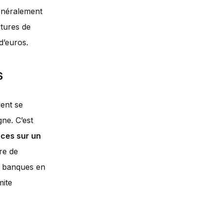
généralement
rtures de
d’euros.
s
ent se
ne. C’est
ces sur un
re de
de banques en
mite