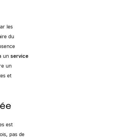
ar les
aire du
absence
 à un
service
re un
es et
née
es est
ois, pas de