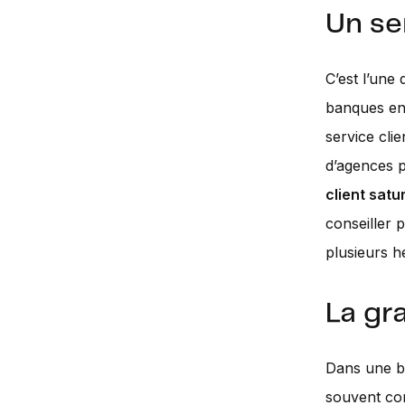
Un se
C’est l’une
banques en 
service cli
d’agences p
client satu
conseiller 
plusieurs h
La gr
Dans une ba
souvent co