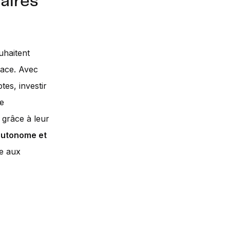
aires
uhaitent
rface. Avec
es, investir
re
 grâce à leur
autonome et
te aux