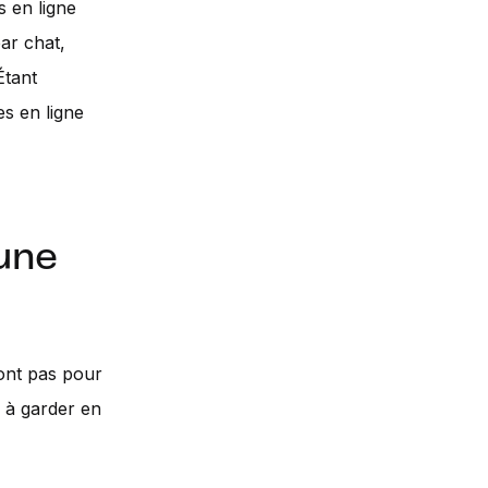
s en ligne
ar chat,
Étant
s en ligne
'une
ont pas pour
e à garder en