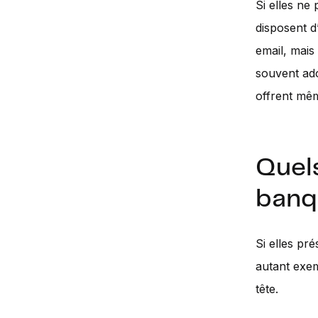
Si elles ne
disposent 
email, mai
souvent ado
offrent mêm
Quels
banq
Si elles pr
autant exem
tête.