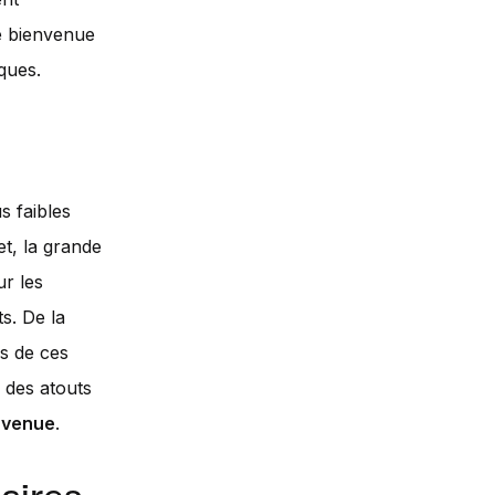
de bienvenue
ques.
s faibles
et, la grande
ur les
s. De la
s de ces
 des atouts
nvenue
.