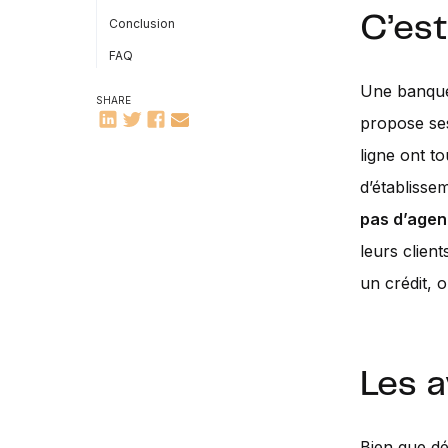
C’est
Conclusion
FAQ
Une banque 
SHARE
propose se
ligne ont t
d’établisse
pas d’agen
leurs clien
un crédit, 
Les 
Bien que dé