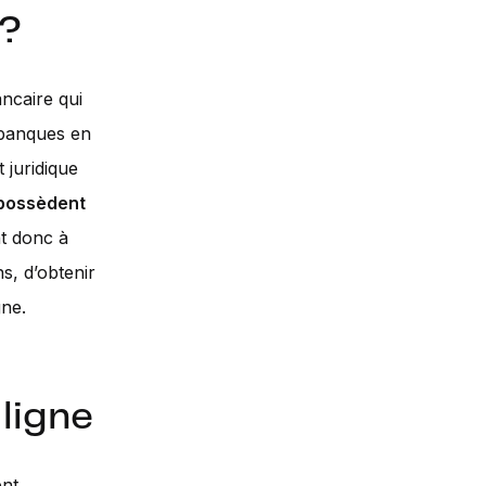
 ?
ncaire qui
 banques en
 juridique
possèdent
t donc à
s, d’obtenir
gne.
ligne
ent