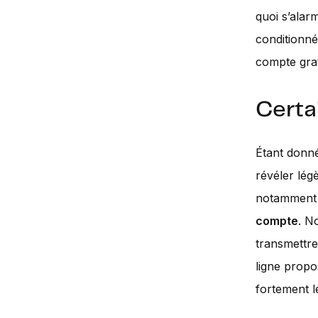
quoi s’alar
conditionné
compte grat
Certa
Étant donné
révéler lég
notamment l
compte
. N
transmettre
ligne propo
fortement l