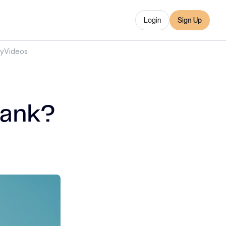
Login
Sign Up
ry
Videos
bank?