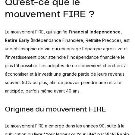
Qu'est-ce que le
The challenges and criticisms of the FIRE movement
mouvement FIRE ?
Frugalism over FIRE?
Minimalism over FIRE?
Is the FIRE movement for you?
Le mouvement FIRE, qui signifie
Financial Independence,
Personal assessment and reflection
Retire Early
(Indépendance Financière, Retraite Précoce), est
The pros and cons of financial independence
une philosophie de vie qui encourage l'épargne agressive et
l'investissement pour atteindre l'indépendance financière le
plus tôt possible. Les adeptes de ce mouvement cherchent à
économiser et à investir une grande partie de leurs revenus,
souvent 50% ou plus, afin de pouvoir prendre une retraite
anticipée, parfois même avant 40 ans.
Origines du mouvement FIRE
Le mouvement FIRE
a émergé dans les années 90, suite à la
publication du livre "
Your Money or Your Life
" par
Vicki Robin