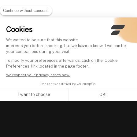
Continue without consent
Cookies
We waited to be sure that this website
interests you before knocking, but we
have
to know if we can be
your companions during your visit.
To modify your preferences afterwards, click on the 'Cookie
Preferences' link located in the page footer.
We respect your privacy, here's how.
Consents certified by
I want to choose
OK!
Axeptio consent
Consent Management Platform: Personalize Your Options
Our platform empowers you to tailor and manage your privacy se