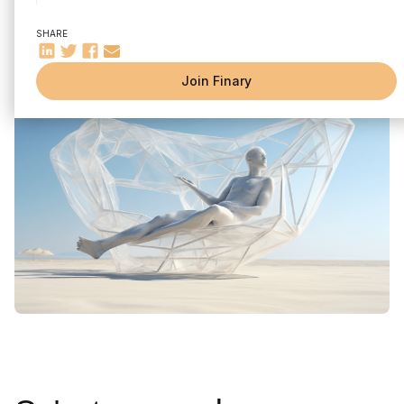
L'importance de la qualité de vie et du temps libre
Written by
Florian Corteel
Edited by
Florian Corteel
SHARE
Comment atteindre l'indépendance financière ? La règle des
4%
Join Finary
Les étapes vers l'indépendance financière
Établir un budget et suivre les dépenses
Prendre en compte l'impact de l'inflation
Épargner et investir
Planifier pour la retraite
Les stratégies d'investissement pour atteindre
l'indépendance financière
L'investissement dans l'immobilier
L'investissement en bourse
Création d'entreprises
L'importance de la diversification
L'optimisation de la fiscalité pour la retraite
L'assurance-vie
The Stock Savings Plan (PEA)
Direct real estate investment