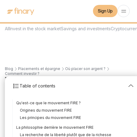
Sign Up
All
Invest in the stock market
Savings and investments
Cryptocurre
Blog
Placements et épargne
Où placer son argent ?
Comment investir ?
10
min
21/7/2023
Table of contents
Retiring at 40: The
Qu'est-ce que le mouvement FIRE ?
perfect guide to
Origines du mouvement FIRE
frugality and the FIRE
Les principes du mouvement FIRE
La philosophie derrière le mouvement FIRE
movement
La recherche de la liberté plutôt que de la richesse