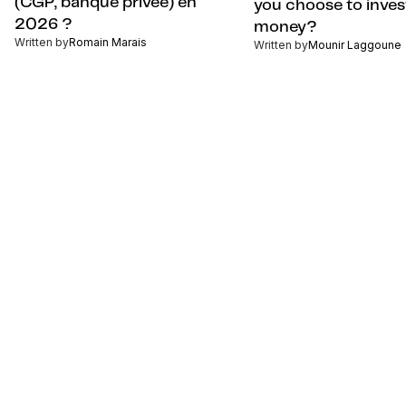
(CGP, banque privée) en
you choose to inves
2026 ?
money?
Written by
Romain Marais
Written by
Mounir Laggoune