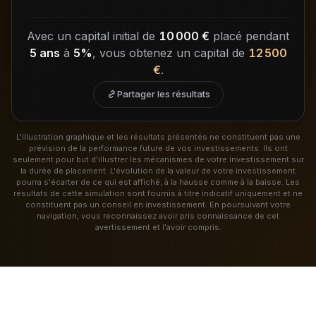
Avec un capital initial de
10 000 €
placé pendant
5 ans
à
5%
, vous obtenez un capital de
12 500
€
.
Partager les résultats
L'illustration graphique et les résultats présentés ne constituent pas une
prévision de la performance future de vos investissements. Ils ont
seulement pour but d'illustrer les mécanismes de votre investissement sur
la durée de placement. L'évolution de la valeur de votre investissement
pourra s'écarter de ce qui est affiché, à la hausse comme à la baisse. Les
résultats de cette simulation sont fournis à titre indicatif uniquement et ne
constituent pas un conseil en investissement. En poursuivant votre
navigation, vous reconnaissez avoir pris connaissance de cet
avertissement et l'avoir compris.