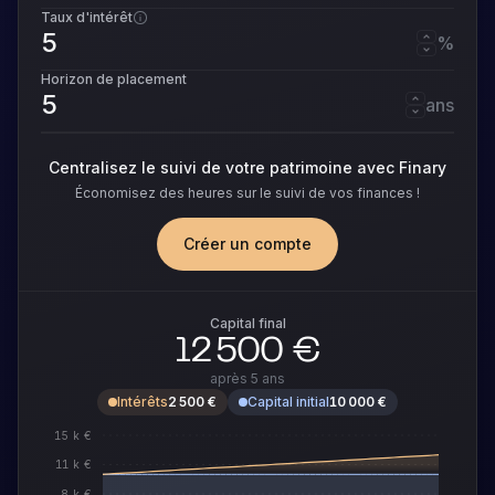
Taux d'intérêt
%
Horizon de placement
ans
Centralisez le suivi de votre patrimoine avec Finary
Économisez des heures sur le suivi de vos finances !
Créer un compte
Capital final
12 500 €
après
5 ans
Intérêts
2 500 €
Capital initial
10 000 €
15 k €
11 k €
8 k €