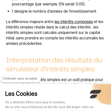
pourcentage (par exemple, 5% serait 0.05).
t désigne le nombre d'années de l'investissement.
La différence majeure entre
les intérêts composés
et les
intérêts simples réside dans le calcul des intérêts : les
intérêts simples sont calculés uniquement sur le capital
initial, sans prendre en compte les intérêts accumulés les
années précédentes.
Interprétation des résultats du
simulateur d'intérêts simples
Continuer sans accepter
Le simulateur d'intérêts simples est un outil pratique pour
comprendre la croissance de vos investissements à
court terme. Vous commencez par saisir votre capital
Les Cookies
initial, puis déterminez le taux d'intérêt annuel attendu de
vos placements.
On a attendu d'être sûrs que le contenu
de ce site vous intéresse avant de vous déranger, mais on