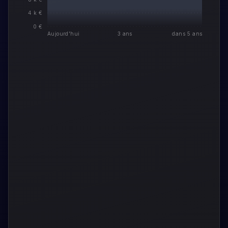
4 k €
0 €
Aujourd'hui
3 ans
dans 5 ans