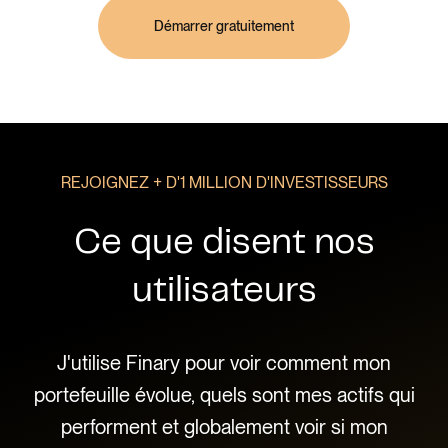
Démarrer gratuitement
REJOIGNEZ + D'1 MILLION D'INVESTISSEURS
Ce que disent nos
utilisateurs
 que
J'utilise Finary pour voir comment mon
Ce
e,
portefeuille évolue, quels sont mes actifs qui
l'
es
performent et globalement voir si mon
pa