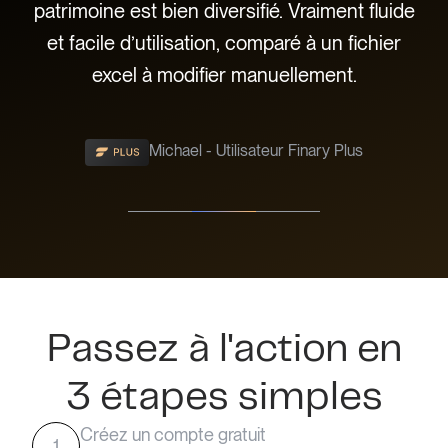
ple
patrimoine est bien diversifié. Vraiment fluide
c
e
et facile d’utilisation, comparé à un fichier
ù !
excel à modifier manuellement.
Michael - Utilisateur Finary Plus
Slide 2 of 3.
Passez à l'action en
3 étapes simples
Créez un compte gratuit
1