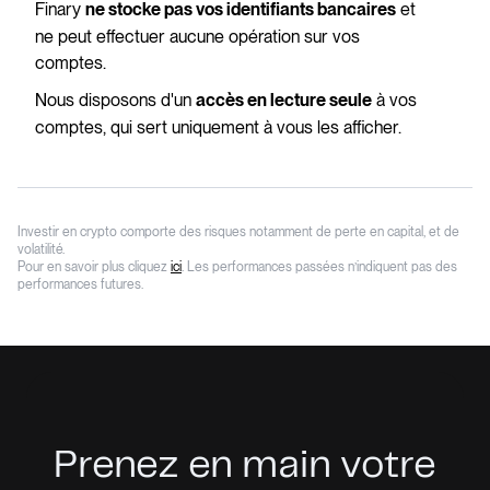
Finary
et
ne stocke pas vos identifiants bancaires
ne peut effectuer aucune opération sur vos
comptes.
Nous disposons d'un
à vos
accès en lecture seule
comptes, qui sert uniquement à vous les afficher.
Investir en crypto comporte des risques notamment de perte en capital, et de
volatilité.
Pour en savoir plus cliquez
ici
. Les performances passées n’indiquent pas des
performances futures.
Prenez en main votre