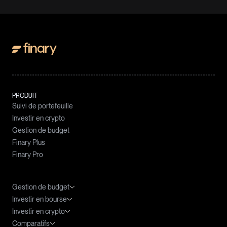
PRODUIT
Suivi de portefeuille
Investir en crypto
Gestion de budget
Finary Plus
Finary Pro
Gestion de budget
Investir en bourse
Meilleures applications budget
Investir en crypto
Agrégateur de compte
ETF : le guide complet
Comparatifs