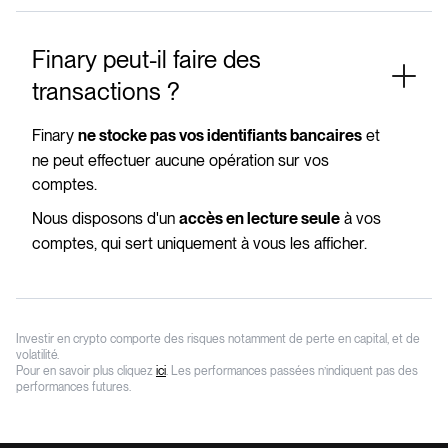
Finary peut-il faire des
transactions ?
Finary
et
ne stocke pas vos identifiants bancaires
ne peut effectuer aucune opération sur vos
comptes.
Nous disposons d'un
à vos
accès en lecture seule
comptes, qui sert uniquement à vous les afficher.
Investir en crypto comporte des risques notamment de perte en capital, et de
volatilité.
Pour en savoir plus cliquez
ici
. Les performances passées n’indiquent pas des
performances futures.