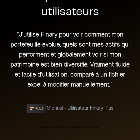
utilisateurs
 que
"J'utilise Finary pour voir comment mon
"Ce
e,
portefeuille évolue, quels sont mes actifs qui
l'
es
performent et globalement voir si mon
pa
ple
patrimoine est bien diversifié. Vraiment fluide
c
e
et facile d’utilisation, comparé à un fichier
 !"
excel à modifier manuellement."
Michael - Utilisateur Finary Plus
Slide 2 of 3.