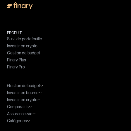
PRODUIT
Suivi de portefeuille
Investir en crypto
Gestion de budget
Finary Plus
Finary Pro
Gestion de budget
Investir en bourse
Meilleures applications budget
Investir en crypto
Agrégateur de compte
ETF : le guide complet
Comparatifs
Tableau Excel Budget
ETF PEA
Fiscalité des cryptomonnaies
Assurance-vie
ETF World
Cryptomonnaies prometteuses
Meilleure banque PEA
Catégories
ETF S&P 500
DCA Crypto
Application bourse
Fiscalité de l'assurance-vie