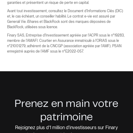
garanties et présentent un risque de perte en capital.
Avant tout investissement, consultez le Document d'Informations Clés (DIC)
et, le cas échéant, un conseiller habilité. Le contrat e-vie est assuré par
Generali Vie. iShares et BlackRock sont des marques déposées de
BlackRock, utilisées sous licence.
Finary SAS, Entreprise d'Investissement agréée par l'ACPR sous le n°19283,
membre de l'AMAFI. Courtier en Assurance immatriculé à l'ORIAS sous le
n°21001279, adhérent de la CNCGP (association agréée par l'AMF). PSAN
enregistré auprès de l'AMF sous le n°E2022-057.
Prenez en main votre
patrimoine
Rejoignez plus d'1 million d'investisseurs sur Finary