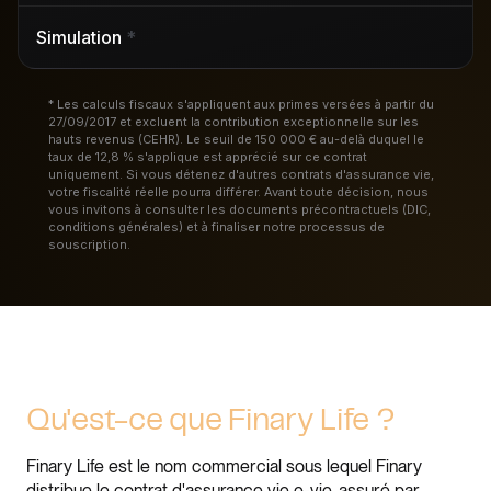
Simulation
*
* Les calculs fiscaux s'appliquent aux primes versées à partir du
27/09/2017 et excluent la contribution exceptionnelle sur les
hauts revenus (CEHR). Le seuil de 150 000 € au-delà duquel le
taux de 12,8 % s'applique est apprécié sur ce contrat
uniquement. Si vous détenez d'autres contrats d'assurance vie,
votre fiscalité réelle pourra différer. Avant toute décision, nous
vous invitons à consulter les documents précontractuels (DIC,
conditions générales) et à finaliser notre processus de
souscription.
Qu'est-ce que Finary Life ?
Finary Life est le nom commercial sous lequel Finary
distribue le contrat d'assurance vie e-vie, assuré par