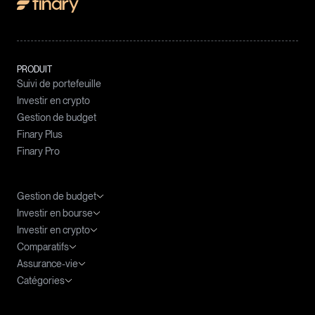
PRODUIT
Suivi de portefeuille
Investir en crypto
Gestion de budget
Finary Plus
Finary Pro
Gestion de budget
Investir en bourse
Meilleures applications budget
Investir en crypto
Agrégateur de compte
ETF : le guide complet
Comparatifs
Tableau Excel Budget
ETF PEA
Fiscalité des cryptomonnaies
Assurance-vie
ETF World
Cryptomonnaies prometteuses
Meilleure banque PEA
Catégories
ETF S&P 500
DCA Crypto
Application bourse
Fiscalité de l'assurance-vie
ETF CAC 40
Clause bénéficiaire et assurance-vie
Investir en actions