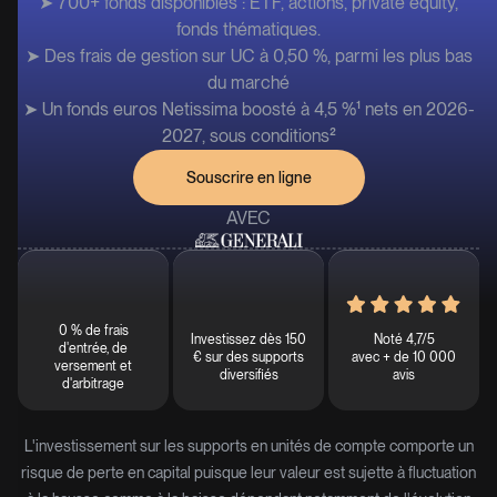
➤ 700+ fonds disponibles : ETF, actions, private equity,
fonds thématiques.
➤ Des frais de gestion sur UC à 0,50 %, parmi les plus bas
du marché
➤ Un fonds euros Netissima boosté à 4,5 %¹ nets en 2026-
2027, sous conditions²
Souscrire en ligne
AVEC
0 % de frais
Investissez dès 150
Noté 4,7/5
d'entrée, de
€ sur des supports
avec + de 10 000
versement et
diversifiés
avis
d'arbitrage
L'investissement sur les supports en unités de compte comporte un
risque de perte en capital puisque leur valeur est sujette à fluctuation