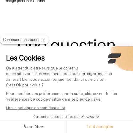
Rédigé par
Florian Corteel
Continuer sans accepter
Une question
Les Cookies
sur Finary Life ?
On a attendu d'être sûrs que le contenu
de ce site vous intéresse avant de vous déranger, mais on
aimerait bien vous accompagner pendant votre visite...
UNE QUESTION SANS RÉPONSE ?
C'est OK pour vous ?
VENEZ VOIR NOTRE
CENTRE D'AIDE
Pour modifier vos préférences par la suite, cliquez sur le lien
Qu'est-ce que Finary Life ?
'Préférences de cookies' situé dans le pied de page.
Lire la politique de confidentialité
Finary Life est le nom commercial sous lequel
Consentements certifiés par
Finary distribue le contrat d'assurance vie
,
e-vie
assuré par
. Le contrat est disponible
Generali Vie
Paramètres
Tout accepter