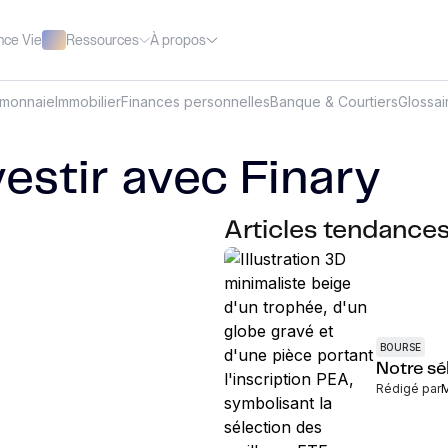
Ressources
À propos
nce Vie
omonnaie
Immobilier
Finances personnelles
Banque & Courtiers
Glossai
estir avec Finary
Articles tendance
BOURSE
Notre sé
Rédigé par
M