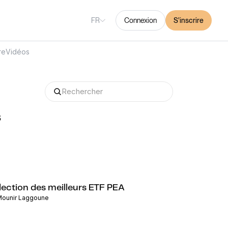
FR
Connexion
S'inscrire
re
Vidéos
s
lection des meilleurs ETF PEA
ounir Laggoune