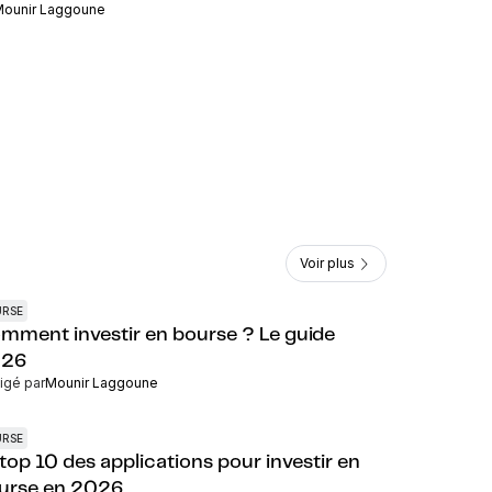
ounir Laggoune
Voir plus
URSE
mment investir en bourse ? Le guide
26
igé par
Mounir Laggoune
URSE
 top 10 des applications pour investir en
urse en 2026