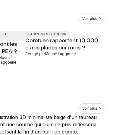
Voir plus
TS ET
PLACEMENTS ET ÉPARGNE
Combien rapportent 10 000
ont les
euros placés par mois ?
u PEA ?
Rédigé par
Mounir Laggoune
Mounir
Laggoune
Voir plus