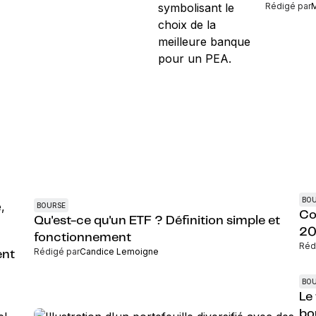
Rédigé par
M
BO
BOURSE
Co
Qu'est-ce qu'un ETF ? Définition simple et
20
fonctionnement
Réd
Rédigé par
Candice Lemoigne
ent
BO
Le
bo