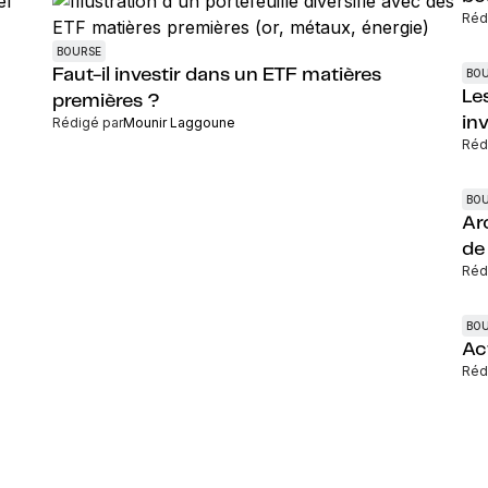
Réd
BOURSE
Faut-il investir dans un ETF matières
BO
Le
premières ?
in
Rédigé par
Mounir Laggoune
Réd
BO
Ar
de
Réd
BO
Act
Réd