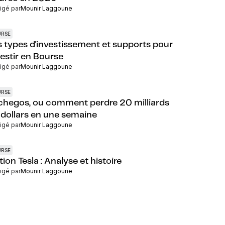
igé par
Mounir Laggoune
URSE
s types d'investissement et supports pour
vestir en Bourse
igé par
Mounir Laggoune
URSE
chegos, ou comment perdre 20 milliards
 dollars en une semaine
igé par
Mounir Laggoune
URSE
ion Tesla : Analyse et histoire
igé par
Mounir Laggoune