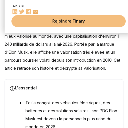
Quelle est la capitalisation boursière de Tesla ?
PARTAGER
Pourquoi l'action Tesla est-elle considérée comme chère ?
Mis à jour le 29 juillet 2026
Comment investir dans l'action Tesla depuis la France ?
Rejoindre Finary
Sources
L'action Tesla (TSLA) est le titre du constructeur automobile le
mieux valorisé au monde, avec une capitalisation d'environ 1
240 milliards de dollars à la mi-2026. Portée par la marque
d'Elon Musk, elle affiche une valorisation très élevée et un
parcours boursier volatil depuis son introduction en 2010. Cet
article retrace son histoire et décrypte sa valorisation.
L'essentiel
Tesla conçoit des véhicules électriques, des
batteries et des solutions solaires ; son PDG Elon
Musk est devenu la personne la plus riche du
monde en 2026.