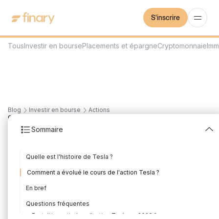
S'inscrire
Tous
Investir en bourse
Placements et épargne
Cryptomonnaie
Imm
Blog
Investir en bourse
Actions
9
min
29/7/2026
Sommaire
Action Tesla : Analyse et
Quelle est l'histoire de Tesla ?
histoire
Comment a évolué le cours de l'action Tesla ?
Rédigé par
Mounir Laggoune
Édité par
Mounir Laggoune
En bref
Questions fréquentes
Faut-il investir dans l'action Tesla en 2026 ?