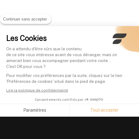
Continuer sans accepter
Les Cookies
On a attendu d'être sûrs que le contenu
de ce site vous intéresse avant de vous déranger, mais on
aimerait bien vous accompagner pendant votre visite...
C'est OK pour vous ?
Pour modifier vos préférences par la suite, cliquez sur le lien
'Préférences de cookies' situé dans le pied de page.
Lire la politique de confidentialité
Consentements certifiés par
Paramètres
Tout accepter
Axeptio consent
Plateforme de Gestion du Consentement : Personnalisez vos O
Notre plateforme vous permet d'adapter et de gérer vos paramètr