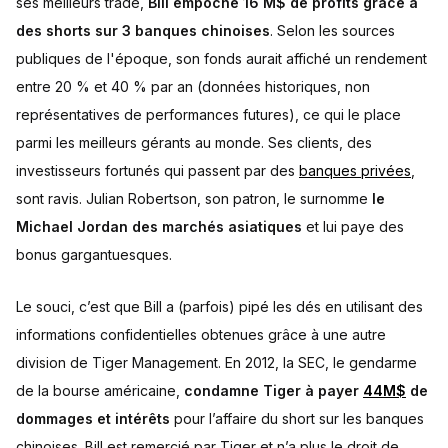
ses meilleurs trade,
Bill empoche 16 M$ de profits grâce à
des shorts sur 3 banques chinoises
. Selon les sources
publiques de l'époque, son fonds aurait affiché un rendement
entre 20 % et 40 % par an (données historiques, non
représentatives de performances futures), ce qui le place
parmi les meilleurs gérants au monde. Ses clients, des
investisseurs fortunés qui passent par des
banques privées
,
sont ravis. Julian Robertson, son patron, le surnomme
le
Michael Jordan des marchés asiatiques
et lui paye des
bonus gargantuesques.
Le souci, c’est que Bill a (parfois) pipé les dés en utilisant des
informations confidentielles obtenues grâce à une autre
division de Tiger Management. En 2012, la SEC, le gendarme
de la bourse américaine,
condamne Tiger à payer
44M$
de
dommages et intérêts
pour l’affaire du short sur les banques
chinoises. Bill est remercié par Tiger et n’a plus le droit de