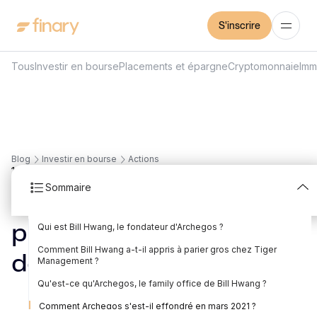
S'inscrire
Tous
Investir en bourse
Placements et épargne
Cryptomonnaie
Imm
Blog
Investir en bourse
Actions
14
min
30/7/2026
Sommaire
Archegos, ou comment
Qui est Bill Hwang, le fondateur d'Archegos ?
perdre 20 milliards de
Comment Bill Hwang a-t-il appris à parier gros chez Tiger
dollars en une semaine
Management ?
Qu'est-ce qu'Archegos, le family office de Bill Hwang ?
Rédigé par
Mounir Laggoune
Édité par
Mounir Laggoune
Comment Archegos s'est-il effondré en mars 2021 ?