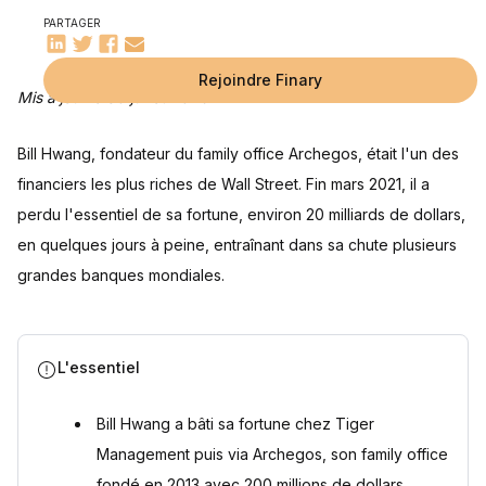
Quelles ont été les conséquences de la chute d'Archegos
PARTAGER
pour les banques ?
Que devient Bill Hwang après la chute d'Archegos ?
Rejoindre Finary
Mis à jour le 30 juillet 2026
Questions fréquentes
Qu'est-ce qu'un Total Return Swap (TRS) ?
Pourquoi la faillite d'Archegos a-t-elle autant touché les
Bill Hwang a-t-il été condamné pour la faillite d'Archegos ?
Qu'est-ce qu'un family office ?
En quoi Archegos différait-il d'un hedge fund classique ?
Sources
banques ?
Bill Hwang, fondateur du family office Archegos, était l'un des
financiers les plus riches de Wall Street. Fin mars 2021, il a
perdu l'essentiel de sa fortune, environ 20 milliards de dollars,
en quelques jours à peine, entraînant dans sa chute plusieurs
grandes banques mondiales.
L'essentiel
Bill Hwang a bâti sa fortune chez Tiger
Management puis via Archegos, son family office
fondé en 2013 avec 200 millions de dollars.