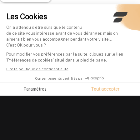
Les Cookies
On a attendu d'être sûrs que le contenu
de ce site vous intéresse avant de vous déranger, mais on
aimerait bien vous accompagner pendant votre visite...
C'est OK pour vous ?
Pour modifier vos préférences par la suite, cliquez sur le lien
'Préférences de cookies' situé dans le pied de page.
Lire la politique de confidentialité
Consentements certifiés par
Paramètres
Tout accepter
Axeptio consent
Plateforme de Gestion du Consentement : Personnalisez vos O
Notre plateforme vous permet d'adapter et de gérer vos paramètr