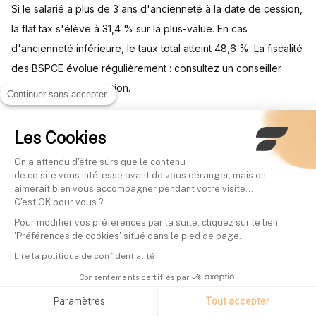
Si le salarié a plus de 3 ans d'ancienneté à la date de cession,
la flat tax s'élève à 31,4 % sur la plus-value. En cas
d'ancienneté inférieure, le taux total atteint 48,6 %. La fiscalité
des BSPCE évolue régulièrement : consultez un conseiller
fiscal pour votre situation.
Continuer sans accepter
Les Cookies
Sources
On a attendu d'être sûrs que le contenu
de ce site vous intéresse avant de vous déranger, mais on
Impots.gouv.fr, fiscalité de la cession de BSPCE
aimerait bien vous accompagner pendant votre visite...
C'est OK pour vous ?
BOFiP, BOI-RSA-ES-20-40, régime fiscal et social des gains de
Pour modifier vos préférences par la suite, cliquez sur le lien
'Préférences de cookies' situé dans le pied de page.
cession de BSPCE
Lire la politique de confidentialité
Consentements certifiés par
LégiFiscal, aménagement du régime des BSPCE par la loi de
finances 2026
Paramètres
Tout accepter