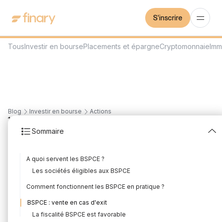
S'inscrire
Tous
Investir en bourse
Placements et épargne
Cryptomonnaie
Imm
Blog
Investir en bourse
Actions
16
min
21/7/2026
Sommaire
BSPCE : le guide 2026
A quoi servent les BSPCE ?
Rédigé par
Mounir Laggoune
Édité par
Mounir Laggoune
Les sociétés éligibles aux BSPCE
Comment fonctionnent les BSPCE en pratique ?
BSPCE : vente en cas d'exit
La fiscalité BSPCE est favorable