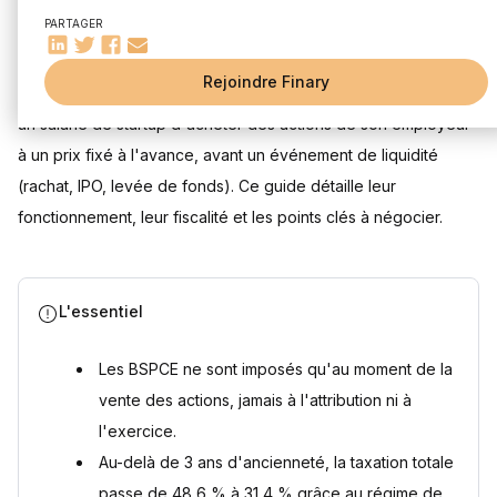
Mis à jour le 21 juillet 2026
Les limites des BSPCE
PARTAGER
Combien faut-il négocier de BSPCE ?
Les BSPCE (Bons de Souscription de Parts de Créateur
Rejoindre Finary
BSPCE : éléments à considérer
d'Entreprise) sont un dispositif d'intéressement qui permet à
un salarié de startup d'acheter des actions de son employeur
Comment Finary peut vous aider
à un prix fixé à l'avance, avant un événement de liquidité
Questions fréquentes
(rachat, IPO, levée de fonds). Ce guide détaille leur
Les BSPCE sont-ils imposés au moment de l'attribution ou
de l'exercice ?
fonctionnement, leur fiscalité et les points clés à négocier.
Combien de BSPCE faut-il négocier ?
Qui peut prétendre à des BSPCE ?
Quelle fiscalité s'applique aux BSPCE ?
L'essentiel
Sources
Les BSPCE ne sont imposés qu'au moment de la
vente des actions, jamais à l'attribution ni à
l'exercice.
Au-delà de 3 ans d'ancienneté, la taxation totale
passe de 48,6 % à 31,4 % grâce au régime de