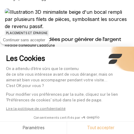
PLACEMENTS ET ÉPARGNE
Revenu passif : 6 idées pour générer de l'argent
Continuer sans accepter
Rédigé par
Mounir Laggoune
Les Cookies
PLACEMENTS ET ÉPARGNE
On a attendu d'être sûrs que le contenu
Combien rapportent 250 000 euros placés par
de ce site vous intéresse avant de vous déranger, mais on
mois ?
aimerait bien vous accompagner pendant votre visite...
Rédigé par
Mounir Laggoune
C'est OK pour vous ?
Pour modifier vos préférences par la suite, cliquez sur le lien
'Préférences de cookies' situé dans le pied de page.
PLACEMENTS ET ÉPARGNE
Lire la politique de confidentialité
Combien rapportent 20 000 euros placés par
Consentements certifiés par
mois ?
Rédigé par
Mounir Laggoune
Paramètres
Tout accepter