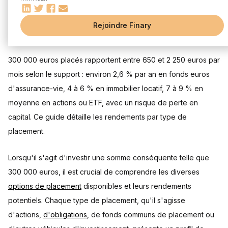
financière
Combien rapportent 300 000 euros placés par mois selon le
Rejoindre Finary
type de placement ?
Mis à jour le 29 juillet 2026
Combien peuvent rapporter 300 000 euros placés par
mois en bourse ?
300 000 euros placés rapportent entre 650 et 2 250 euros par
300 000 euros en Actions Cotées (hypothèse de
rendement 7% - non garanti)
mois selon le support : environ 2,6 % par an en fonds euros
300 000 euros en ETF S&P 500 (hypothèse de rendement
d'assurance-vie, 4 à 6 % en immobilier locatif, 7 à 9 % en
10% - non garanti)
moyenne en actions ou ETF, avec un risque de perte en
300 000 euros en ETF World (hypothèse de rendement 8%
- non garanti)
capital. Ce guide détaille les rendements par type de
Combien peuvent rapporter 300 000 euros placés par
placement.
mois en immobilier ?
300 000 euros en Immobilier Locatif (hypothèse de
rendement 4% - non garanti)
Lorsqu'il s'agit d'investir une somme conséquente telle que
300 000 euros en SCPI (hypothèse de rendement 5% - non
300 000 euros, il est crucial de comprendre les diverses
garanti, frais et illiquidité)
Combien peuvent rapporter 300 000 euros placés sur des
options de placement
disponibles et leurs rendements
livrets d'épargne ?
potentiels. Chaque type de placement, qu'il s'agisse
Livret A + LDDS au plafond (34 950 euros à 1,70 % dès le
1er août 2026)
d'actions,
d'obligations
, de fonds communs de placement ou