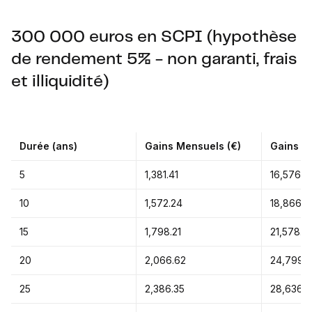
300 000 euros en SCPI (hypothèse
de rendement 5% - non garanti, frais
et illiquidité)
Durée (ans)
Gains Mensuels (€)
Gains An
5
1,381.41
16,576.8
10
1,572.24
18,866.8
15
1,798.21
21,578.5
20
2,066.62
24,799.
25
2,386.35
28,636.2