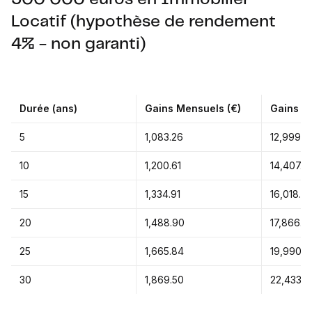
Locatif (hypothèse de rendement
4% - non garanti)
Durée (ans)
Gains Mensuels (€)
Gains An
5
1,083.26
12,999.17
10
1,200.61
14,407.3
15
1,334.91
16,018.8
20
1,488.90
17,866.8
25
1,665.84
19,990.0
30
1,869.50
22,433.9