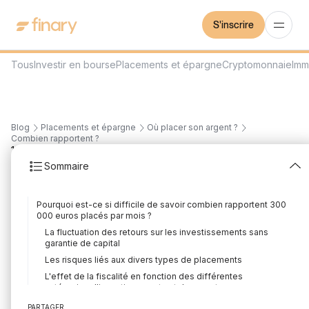
S'inscrire
Tous
Investir en bourse
Placements et épargne
Cryptomonnaie
Imm
Blog
Placements et épargne
Où placer son argent ?
Combien rapportent ?
11
min
29/7/2026
Sommaire
Combien rapportent
Pourquoi est-ce si difficile de savoir combien rapportent 300
300 000 euros placés
000 euros placés par mois ?
La fluctuation des retours sur les investissements sans
par mois ?
garantie de capital
Les risques liés aux divers types de placements
Rédigé par
Mounir Laggoune
Édité par
Mounir Laggoune
L'effet de la fiscalité en fonction des différentes
catégories d'investissements et de comptes
Prendre en compte l'effet de l'inflation lors de l'analyse
PARTAGER