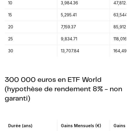
10
3,984.36
47,812.2
15
5,295.41
63,544.
20
7,159.37
85,912.5
25
9,834.71
118,016.
30
13,707.84
164,494.
300 000 euros en ETF World
(hypothèse de rendement 8% - non
garanti)
Durée (ans)
Gains Mensuels (€)
Gains An