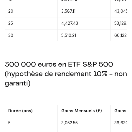
20
3,587.11
43,045.2
25
4,427.43
53,129.19
30
5,510.21
66,122.5
300 000 euros en ETF S&P 500
(hypothèse de rendement 10% - non
garanti)
Durée (ans)
Gains Mensuels (€)
Gains An
5
3,052.55
36,630.