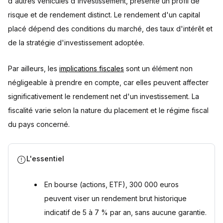
d'autres véhicules d'investissement, présente un profil de
Considérations fiscales et impact sur le rendement
risque et de rendement distinct. Le rendement d'un capital
Questions fréquentes
placé dépend des conditions du marché, des taux d'intérêt et
Quels types de placements envisager pour 300 000 euros
?
de la stratégie d'investissement adoptée.
Comment optimiser la gestion de 300 000 euros pour viser
une rente mensuelle ?
Par ailleurs, les
Quels sont les risques associés aux différents types de
implications fiscales
sont un élément non
placements pour 300 000 euros ?
négligeable à prendre en compte, car elles peuvent affecter
Quelle fiscalité s'applique aux revenus de 300 000 euros
significativement le rendement net d'un investissement. La
placés ?
Combien rapportent 300 000 euros placés par mois en
fiscalité varie selon la nature du placement et le régime fiscal
assurance-vie ?
du pays concerné.
Sources
L'essentiel
En bourse (actions, ETF), 300 000 euros
peuvent viser un rendement brut historique
indicatif de 5 à 7 % par an, sans aucune garantie.