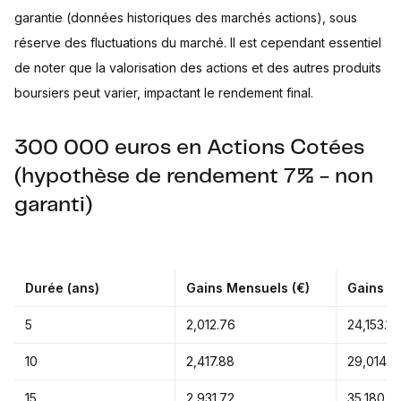
garantie (données historiques des marchés actions), sous
réserve des fluctuations du marché. Il est cependant essentiel
de noter que la valorisation des actions et des autres produits
boursiers peut varier, impactant le rendement final.
300 000 euros en Actions Cotées
(hypothèse de rendement 7% - non
garanti)
Durée (ans)
Gains Mensuels (€)
Gains An
5
2,012.76
24,153.10
10
2,417.88
29,014.5
15
2,931.72
35,180.6