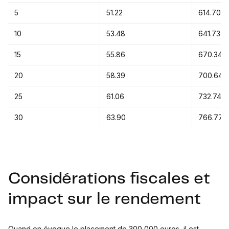
5
51.22
614.70
10
53.48
641.73
15
55.86
670.34
20
58.39
700.64
25
61.06
732.74
30
63.90
766.77
Considérations fiscales et
impact sur le rendement
Quand on évoque le placement de 300 000 euros, il est