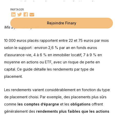
net - hors risques de vacance, impayés et travaux)
10 000 euros en SCPI (Rendement Estimé 5%)
PARTAGER
Combien peuvent rapporter 10 000 euros en livrets
d’épargne ?
Rejoindre Finary
10 000 euros en Livret A (Rendement 1,5 % au 01/02/2026,
Mis à jour le 29 juillet 2026
1,7 % au 01/08/2026)
10 000 euros en LDDS (Rendement 1,5 % au 01/02/2026, 1,7
% au 01/08/2026)
10 000 euros placés rapportent entre 22 et 75 euros par mois
10 000 euros en LEP (Rendement Estimé 6%)
selon le support : environ 2,6 % par an en fonds euros
Questions fréquentes
d’assurance-vie, 4 à 6 % en immobilier locatif, 7 à 9 % en
Comment obtenir une rente de 100 euros par mois avec 10
Comment obtenir une rente de 200 euros par mois avec 10
Quel placement choisir pour faire fructifier 10 000 euros
Combien de temps faut-il pour doubler 10 000 euros grâce
moyenne en actions ou ETF, avec un risque de perte en
Sources
000 euros ?
000 euros ?
sans risque ?
aux intérêts composés ?
capital. Ce guide détaille les rendements par type de
placement.
Les rendements varient considérablement en fonction du type
de placement choisi. Par exemple, des placements plus sûrs
comme
les comptes d’épargne
et les
obligations
offrent
généralement des
rendements plus faibles que les actions