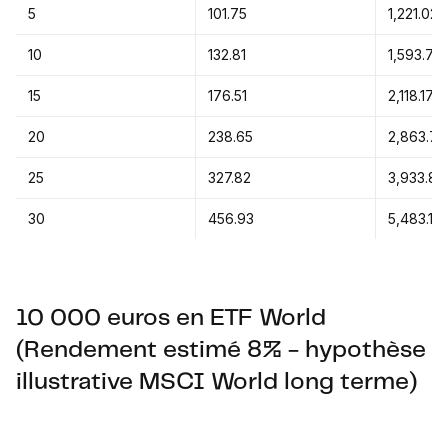
5
101.75
1,221.02
10
132.81
1,593.74
15
176.51
2,118.17
20
238.65
2,863.75
25
327.82
3,933.88
30
456.93
5,483.13
10 000 euros en ETF World
(Rendement estimé 8% - hypothèse
illustrative MSCI World long terme)