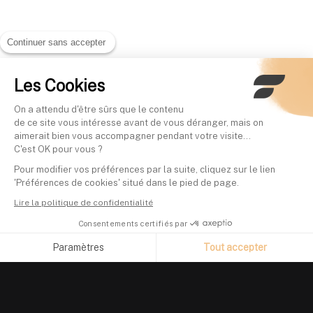
Continuer sans accepter
Les Cookies
On a attendu d'être sûrs que le contenu
de ce site vous intéresse avant de vous déranger, mais on
aimerait bien vous accompagner pendant votre visite...
C'est OK pour vous ?
Pour modifier vos préférences par la suite, cliquez sur le lien
'Préférences de cookies' situé dans le pied de page.
Lire la politique de confidentialité
Consentements certifiés par
Paramètres
Tout accepter
Axeptio consent
Plateforme de Gestion du Consentement : Personnalisez vos O
Notre plateforme vous permet d'adapter et de gérer vos paramètr