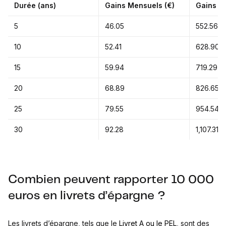
Durée (ans)
Gains Mensuels (€)
Gains An
5
46.05
552.56
10
52.41
628.90
15
59.94
719.29
20
68.89
826.65
25
79.55
954.54
30
92.28
1,107.31
Combien peuvent rapporter 10 000
euros en livrets d’épargne ?
Les livrets d’épargne, tels que le
Livret A ou le PEL
, sont des