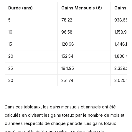
Durée (ans)
Gains Mensuels (€)
Gains An
5
78.22
938.66
10
96.58
1,158.92
15
120.68
1,448.11
20
152.54
1,830.48
25
194.95
2,339.39
30
251.74
3,020.89
Dans ces tableaux, les gains mensuels et annuels ont été
calculés en divisant les gains totaux par le nombre de mois et
d’années respectifs de chaque période. Les gains totaux
représentent la différence entre la valeur future de