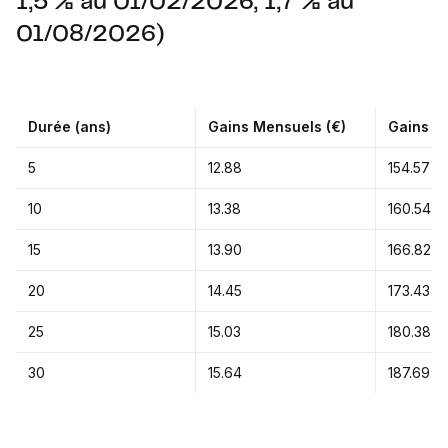
1,5 % au 01/02/2026, 1,7 % au
01/08/2026)
Durée (ans)
Gains Mensuels (€)
Gains An
5
12.88
154.57
10
13.38
160.54
15
13.90
166.82
20
14.45
173.43
25
15.03
180.38
30
15.64
187.69