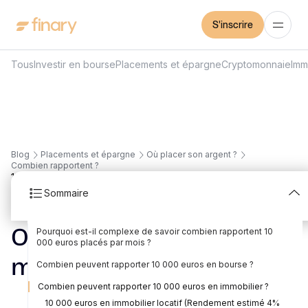
S'inscrire
Tous
Investir en bourse
Placements et épargne
Cryptomonnaie
Imm
Blog
Placements et épargne
Où placer son argent ?
Combien rapportent ?
11
min
29/7/2026
Sommaire
Combien rapportent 10
Pourquoi est-il complexe de savoir combien rapportent 10
000 euros placés par
000 euros placés par mois ?
Les rendements variables des actifs à capital non garanti
Le risque liés aux différents types de placement
Le fonctionnement de la capitalisation des gains
La fiscalité en fonction des placements et des enveloppes
Prendre en compte l’inflation dans son calcul
mois ?
Combien peuvent rapporter 10 000 euros en bourse ?
10 000 euros en Actions cotées (Rendement estimé 7% -
10 000 euros en ETF S&P 500 (Rendement Estimé 10%)
10 000 euros en ETF World (Rendement estimé 8% -
Combien peuvent rapporter 10 000 euros en immobilier ?
Rédigé par
Mounir Laggoune
Édité par
Mounir Laggoune
hypothèse illustrative basée sur moyenne historique CAC
hypothèse illustrative MSCI World long terme)
40 long terme)
10 000 euros en immobilier locatif (Rendement estimé 4%