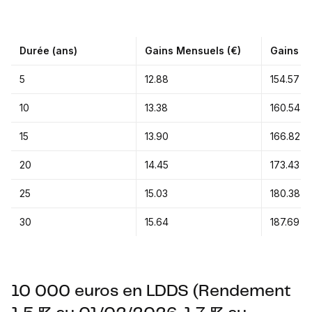
Durée (ans)
Gains Mensuels (€)
Gains An
5
12.88
154.57
10
13.38
160.54
15
13.90
166.82
20
14.45
173.43
25
15.03
180.38
30
15.64
187.69
10 000 euros en LDDS (Rendement