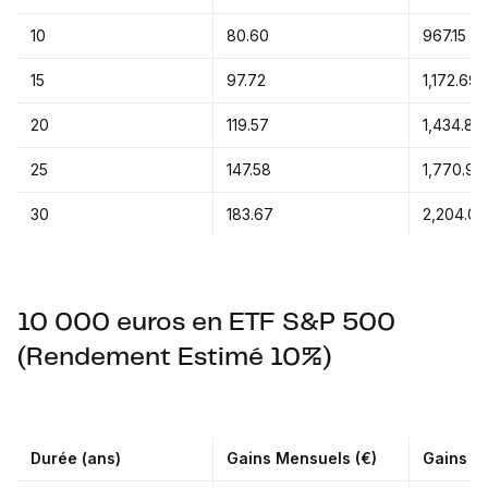
10
80.60
967.15
15
97.72
1,172.69
20
119.57
1,434.84
25
147.58
1,770.97
30
183.67
2,204.09
10 000 euros en ETF S&P 500
(Rendement Estimé 10%)
Durée (ans)
Gains Mensuels (€)
Gains An