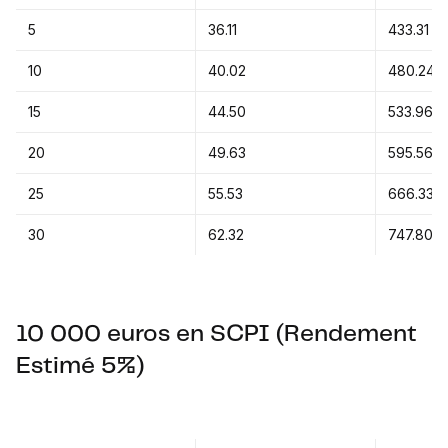
5
36.11
433.31
10
40.02
480.24
15
44.50
533.96
20
49.63
595.56
25
55.53
666.33
30
62.32
747.80
10 000 euros en SCPI (Rendement
Estimé 5%)