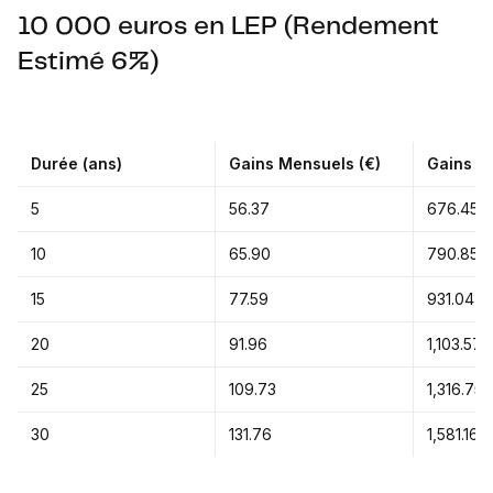
10 000 euros en LEP (Rendement
Estimé 6%)
Durée (ans)
Gains Mensuels (€)
Gains An
5
56.37
676.45
10
65.90
790.85
15
77.59
931.04
20
91.96
1,103.57
25
109.73
1,316.75
30
131.76
1,581.16