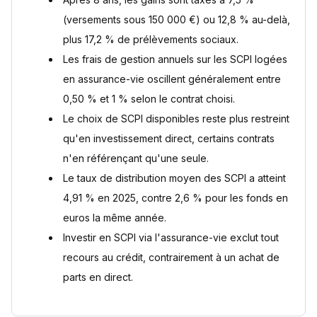
SCPI en assurance-vie : points clés à retenir
(versements sous 150 000 €) ou 12,8 % au-delà,
Questions fréquentes
plus 17,2 % de prélèvements sociaux.
Une SCPI en assurance-vie est-elle plus intéressante
qu'une SCPI en direct ?
Les frais de gestion annuels sur les SCPI logées
Quelle fiscalité pour les SCPI logées en assurance-vie ?
en assurance-vie oscillent généralement entre
Combien de SCPI sont accessibles via l'assurance-vie ?
0,50 % et 1 % selon le contrat choisi.
Peut-on emprunter pour investir en SCPI dans une
Le choix de SCPI disponibles reste plus restreint
assurance-vie ?
Quels sont les frais des SCPI en assurance-vie ?
qu'en investissement direct, certains contrats
Les SCPI en assurance-vie garantissent-elles le capital
n'en référençant qu'une seule.
investi ?
Le taux de distribution moyen des SCPI a atteint
Sources
4,91 % en 2025, contre 2,6 % pour les fonds en
euros la même année.
Investir en SCPI via l'assurance-vie exclut tout
recours au crédit, contrairement à un achat de
parts en direct.