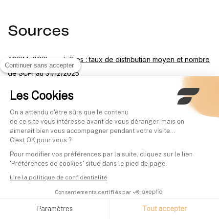
Sources
ASPIM, SCPI en chiffres : taux de distribution moyen et nombre
Continuer sans accepter
de SCPI au 31/12/2025
Les Cookies
France Assureurs et ACPR, taux moyen des fonds en euros en
2025
On a attendu d'être sûrs que le contenu
de ce site vous intéresse avant de vous déranger, mais on
aimerait bien vous accompagner pendant votre visite...
BOFiP, fiscalité des produits de contrats d'assurance-vie
C'est OK pour vous ?
Pour modifier vos préférences par la suite, cliquez sur le lien
impots.gouv.fr, l'assurance-vie et le PEA
'Préférences de cookies' situé dans le pied de page.
Lire la politique de confidentialité
Légifrance, loi n°2016-1691 du 9 décembre 2016 (loi Sapin 2)
Consentements certifiés par
Paramètres
Tout accepter
Linxea, page officielle du contrat Linxea Spirit 2