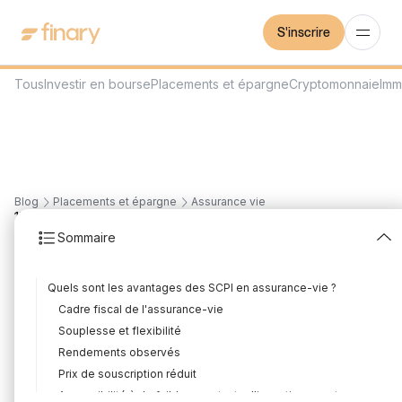
S'inscrire
Tous
Investir en bourse
Placements et épargne
Cryptomonnaie
Imm
Blog
Placements et épargne
Assurance vie
15
min
5/8/2026
Sommaire
SCPI via l'assurance vie
Quels sont les avantages des SCPI en assurance-vie ?
: la technique expliquée !
Cadre fiscal de l'assurance-vie
Rédigé par
Louis Sellier
Édité par
Florian Corteel
Souplesse et flexibilité
Rendements observés
Prix de souscription réduit
Accessibilité à de faibles montants d'investissement