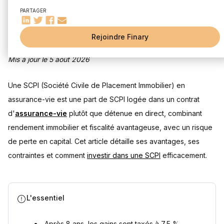
PARTAGER
Quelles sont les contraintes des SCPI en assurance-vie ?
Frais de gestion
Choix limité de SCPI
Rejoindre Finary
Pas de possibilité de levier de crédit
Mis à jour le 5 août 2026
Liquidité et délai de jouissance
Les avantages fiscaux des SCPI en assurance-vie
Une SCPI (Société Civile de Placement Immobilier) en
Imposition
assurance-vie est une part de SCPI logée dans un contrat
Impact des prélèvements sociaux
d'
assurance-vie
plutôt que détenue en direct, combinant
Dans quels cas l'investissement en assurance-vie est
intéressant ?
rendement immobilier et fiscalité avantageuse, avec un risque
Pour les investisseurs recherchant une fiscalité optimisée
de perte en capital. Cet article détaille ses avantages, ses
Pour les épargnants privilégiant la liquidité
contraintes et comment
investir dans une SCPI
efficacement.
Pour ceux qui préfèrent une gestion simplifiée
Où souscrire à des SCPI en assurance-vie
Linxea Spirit 2
L'essentiel
BoursoVie
Fortuneo Vie
Après 8 ans, les gains sont taxés à 7,5 %