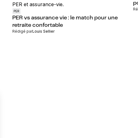
p
Ré
PER
PER vs assurance vie : le match pour une
retraite confortable
Rédigé par
Louis Sellier