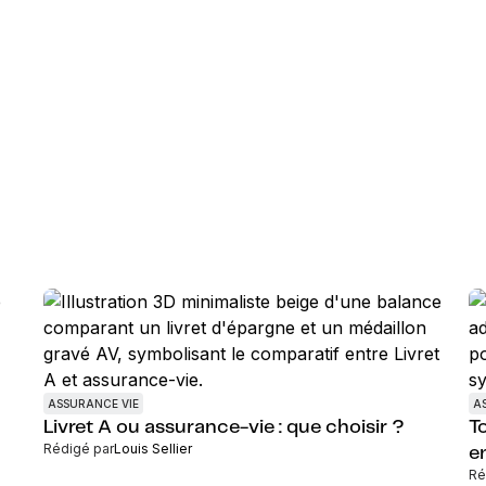
ASSURANCE VIE
A
Livret A ou assurance-vie : que choisir ?
To
Rédigé par
Louis Sellier
e
Ré