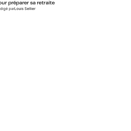
our préparer sa retraite
digé par
Louis Sellier