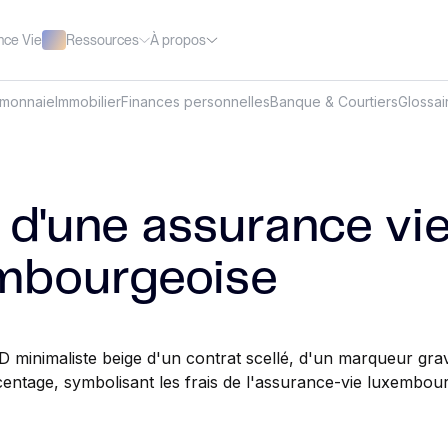
Ressources
À propos
nce Vie
omonnaie
Immobilier
Finances personnelles
Banque & Courtiers
Glossai
s d'une assurance vi
mbourgeoise