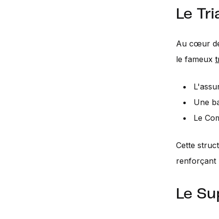
Le Tr
Au cœur de 
le fameux
t
L'assu
Une ba
Le Com
Cette struc
renforçant 
Le Su