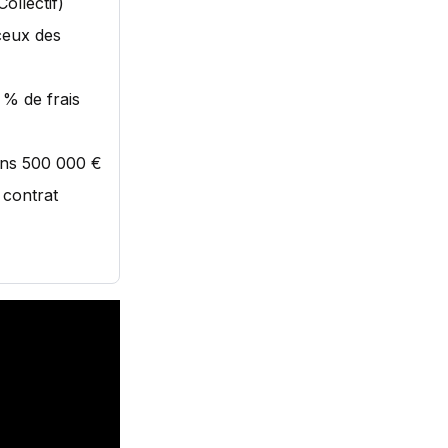
ollectif)
 ceux des
 % de frais
ins 500 000 €
n contrat