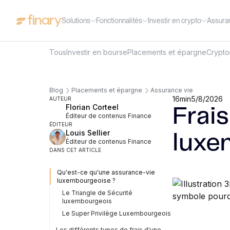
Solutions
Fonctionnalités
Investir en crypto
Assura
Tous
Investir en bourse
Placements et épargne
Crypt
Blog
Placements et épargne
Assurance vie
16
min
5/8/2026
AUTEUR
Florian Corteel
Frai
Éditeur de contenus Finance
ÉDITEUR
Louis Sellier
luxe
Éditeur de contenus Finance
DANS CET ARTICLE
Qu'est-ce qu'une assurance-vie
luxembourgeoise ?
Le Triangle de Sécurité
luxembourgeois
Le Super Privilège Luxembourgeois
Les différents types de frais d'une