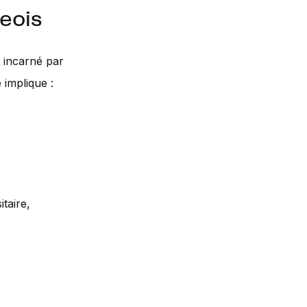
eois
, incarné par
 implique :
taire,