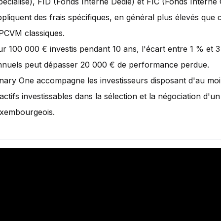
écialisé), FID (Fonds Interne Dédié) et FIC (Fonds Interne C
ppliquent des frais spécifiques, en général plus élevés que
PCVM classiques.
ur 100 000 € investis pendant 10 ans, l'écart entre 1 % et 3
nnuels peut dépasser 20 000 € de performance perdue.
inary One accompagne les investisseurs disposant d'au mo
actifs investissables dans la sélection et la négociation d'u
uxembourgeois.