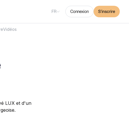
FR
Connexion
S'inscrire
re
Vidéos
e