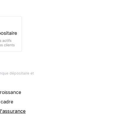
anque dépositaire et
croissance
n cadre
l'assurance