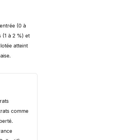
entrée (0 à
 (1 à 2 %) et
otée atteint
aise.
rats
ntrats comme
berté.
rance