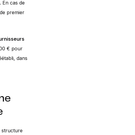
. En cas de
r de premier
urnisseurs
000 € pour
éétabli, dans
une
e
a structure