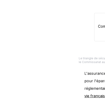
Le triangle de sécu
le Commissariat au
L'assurance
pour l'éparg
réglementai
vie françai