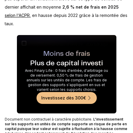
dernier affichait en moyenne
2,6 % net de frais en 2025
selon l'ACPR
, en hausse depuis 2022 grâce à la remontée des
taux.
Moins de frais
Plus de capital investi
Avec Finary Life : 0 frais d'entrée, d'arbitrage ou
de versement. 0,50 % de frais de gestion
annuels sur les unités de compte. Les frais de
gestion des supports s'appliquent en sus et
varient selon les supports choisis.
Investissez dès 300€
Document non contractuel à caractère publicitaire.
L'investissement
sur les supports en unités de compte supporte un risque de perte en
capital puisque leur valeur est sujette à fluctuation à la hausse comme