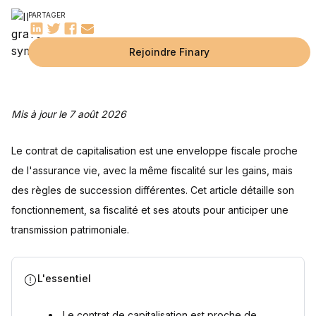
Les atouts du contrat de capitalisation pour anticiper sa
PARTAGER
succession
La donation du contrat de capitalisation
La donation du contrat de capitalisation avec réserve
Questions fréquentes
d’usufruit
Rejoindre Finary
Comment ouvrir un contrat de capitalisation ?
Peut-on ouvrir plusieurs contrats de capitalisation ?
Le contrat de capitalisation est-il soumis à l'IFI ?
Peut-on transformer une assurance vie en contrat de
Sources
capitalisation ?
Mis à jour le 7 août 2026
Le contrat de capitalisation est une enveloppe fiscale proche
de l'assurance vie, avec la même fiscalité sur les gains, mais
des règles de succession différentes. Cet article détaille son
fonctionnement, sa fiscalité et ses atouts pour anticiper une
transmission patrimoniale.
L'essentiel
Le contrat de capitalisation est proche de