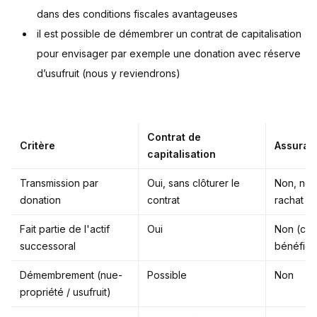
dans des conditions fiscales avantageuses
il est possible de démembrer un contrat de capitalisation
pour envisager par exemple une donation avec réserve
d’usufruit (nous y reviendrons)
Contrat de
Critère
Assuran
capitalisation
Transmission par
Oui, sans clôturer le
Non, néc
donation
contrat
rachat
Fait partie de l'actif
Oui
Non (cla
successoral
bénéficia
Démembrement (nue-
Possible
Non
propriété / usufruit)