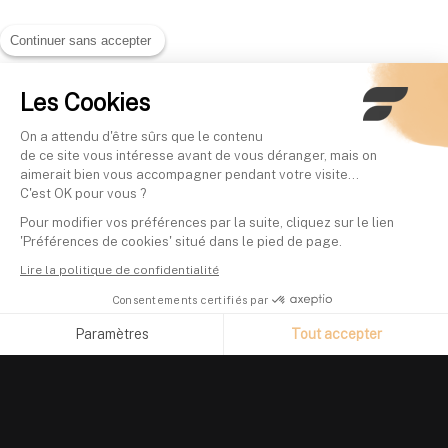
Continuer sans accepter
Les Cookies
On a attendu d'être sûrs que le contenu
de ce site vous intéresse avant de vous déranger, mais on
aimerait bien vous accompagner pendant votre visite...
C'est OK pour vous ?
Pour modifier vos préférences par la suite, cliquez sur le lien
'Préférences de cookies' situé dans le pied de page.
Lire la politique de confidentialité
Consentements certifiés par
Paramètres
Tout accepter
Axeptio consent
Plateforme de Gestion du Consentement : Personnalisez vos O
Notre plateforme vous permet d'adapter et de gérer vos paramètr