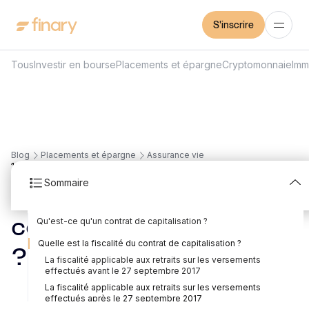
S'inscrire
Tous
Investir en bourse
Placements et épargne
Cryptomonnaie
Imm
Blog
Placements et épargne
Assurance vie
14
min
7/8/2026
Sommaire
Faut-il investir avec un
Qu'est-ce qu'un contrat de capitalisation ?
contrat de capitalisation
Définition du contrat de capitalisation
La différence entre contrat de capitalisation fonds en euros
Quelle différence entre le contrat de capitalisation et
Quelle est la fiscalité du contrat de capitalisation ?
et unités de compte
l'assurance vie ?
?
La fiscalité applicable aux retraits sur les versements
effectués avant le 27 septembre 2017
Rédigé par
Mounir Laggoune
Édité par
Mounir Laggoune
La fiscalité applicable aux retraits sur les versements
effectués après le 27 septembre 2017