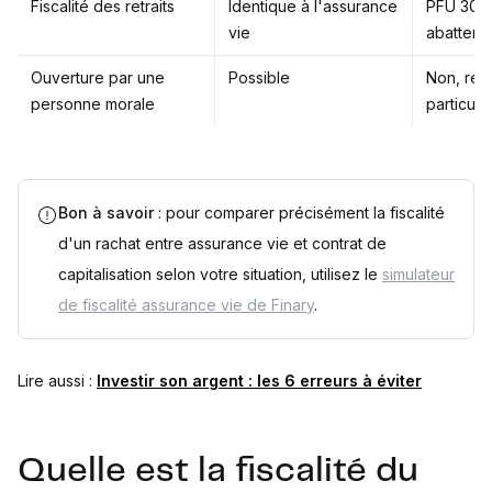
Fiscalité des retraits
Identique à l'assurance
PFU 30 %
vie
abatteme
Ouverture par une
Possible
Non, rés
personne morale
particulie
Bon à savoir
: pour comparer précisément la fiscalité
d'un rachat entre assurance vie et contrat de
capitalisation selon votre situation, utilisez le
simulateur
de fiscalité assurance vie de Finary
.
Lire aussi :
Investir son argent : les 6 erreurs à éviter
Quelle est la fiscalité du