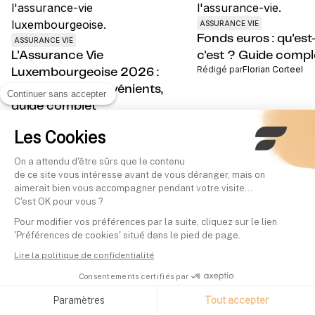
ASSURANCE VIE
Fonds euros : qu'es
ASSURANCE VIE
L'Assurance Vie
c'est ? Guide comp
Rédigé par
Florian Corteel
Luxembourgeoise 2026 :
avantages, inconvénients,
Continuer sans accepter
guide complet
Rédigé par
Florian Corteel
Les Cookies
On a attendu d'être sûrs que le contenu
de ce site vous intéresse avant de vous déranger, mais on
aimerait bien vous accompagner pendant votre visite...
C'est OK pour vous ?
Pour modifier vos préférences par la suite, cliquez sur le lien
'Préférences de cookies' situé dans le pied de page.
Lire la politique de confidentialité
Consentements certifiés par
Paramètres
Tout accepter