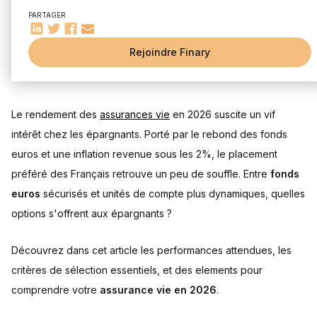
Comparaison du taux de rendement moyen des fonds euro
PARTAGER
Impact des taux d'intérêt sur les rendements des
assurances-vie
Effet de l'inflation sur les rendements des assurances-vie
Rejoindre Finary
en 2025
Tableau comparatif des principales assurances vie
Critères de sélection d'une assurance-vie
Le rendement des
assurances vie
en 2026 suscite un vif
Facteurs à considérer au-delà des rendements : frais,
diversité des supports, options de gestion
intérêt chez les épargnants. Porté par le rebond des fonds
Impact de l'horizon de placement sur les performances
euros et une inflation revenue sous les 2%, le placement
Perspectives de rendement pour l'avenir
préféré des Français retrouve un peu de souffle. Entre
fonds
Analyse des tendances futures du rendement des fonds
euros
sécurisés et unités de compte plus dynamiques, quelles
en euros
options s'offrent aux épargnants ?
Comment préparer son portefeuille d'assurance-vie aux
fluctuations du marché ?
Découvrez dans cet article les performances attendues, les
critères de sélection essentiels, et des elements pour
comprendre votre
assurance vie en 2026
.