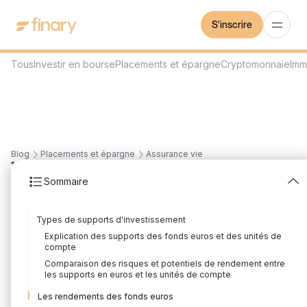
S'inscrire
Tous
Investir en bourse
Placements et épargne
Cryptomonnaie
Imm
Blog
Placements et épargne
Assurance vie
13
min
16/7/2026
Sommaire
Rendement de
Types de supports d'investissement
l’assurance vie en 2026
Explication des supports des fonds euros et des unités de
compte
: le tour d’horizon !
Comparaison des risques et potentiels de rendement entre
les supports en euros et les unités de compte
Rédigé par
Florian Corteel
Édité par
Louis Sellier
Les rendements des fonds euros