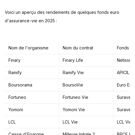
Voici un aperçu des rendements de quelques fonds euro
d'assurance-vie en 2025 :
Nom de l'organisme
Nom du contrat
Fonds eu
Finary
Finary Life
Netissim
Ramify
Ramify Vie
APICIL E
Boursorama
BoursoVie
Euro Excl
Fortuneo
Fortuneo Vie
Suraven
Yomoni
Yomoni Vie
Suraven
LCL
LCL Vie
LCL Vie
Caisse d'Epargne
Millevie Initiale 2
BPCE Vi