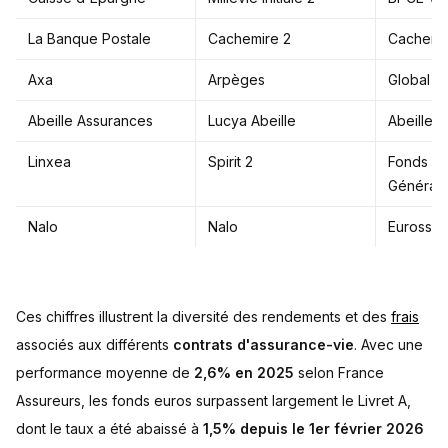
La Banque Postale
Cachemire 2
Cachemi
Axa
Arpèges
Global E
Abeille Assurances
Lucya Abeille
Abeille A
Linxea
Spirit 2
Fonds Eu
Générati
Nalo
Nalo
Eurossim
Ces chiffres illustrent la diversité des rendements et des
frais
associés aux différents
contrats d'assurance-vie
. Avec une
performance moyenne de
2,6% en 2025
selon France
Assureurs, les fonds euros surpassent largement le Livret A,
dont le taux a été abaissé à
1,5% depuis le 1er février 2026