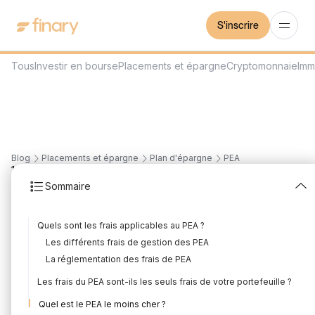
S'inscrire
Tous
Investir en bourse
Placements et épargne
Cryptomonnaie
Imm
Blog
Placements et épargne
Plan d'épargne
PEA
13
min
3/8/2026
Sommaire
Quels sont les frais du
Quels sont les frais applicables au PEA ?
PEA ?
Les différents frais de gestion des PEA
Rédigé par
Mounir Laggoune
Édité par
Mounir Laggoune
La réglementation des frais de PEA
Les frais du PEA sont-ils les seuls frais de votre portefeuille ?
Quel est le PEA le moins cher ?