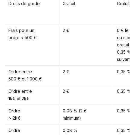
Droits de garde
Gratuit
Gratuit
Frais pour un
2 €
0 € le 1e
ordre < 500 €
du mois (
gratuit p
0,35 % l
suivants)
Ordre entre
2 €
0,35 %
500 € et 1 000 €
Ordre entre
2 €
0,35 %
1k€ et 2k€
Ordre
0,08 % (2 €
0,35 %
> 2k€
minimum)
Ordre
0,08 %
0,35 %