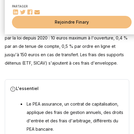
Comment optimiser les frais de votre PEA ?
PARTAGER
Mis à jour le 3 août 2026
Questions fréquentes
Existe-t-il un PEA sans frais ?
Rejoindre Finary
Comment fonctionne un PEA ?
Les frais du PEA (Plan d'Épargne en Actions) sont plafonnés
Quels sont les frais du PEA ?
par la loi depuis 2020 : 10 euros maximum à l'ouverture, 0,4 %
Comment choisir son PEA ?
par an de tenue de compte, 0,5 % par ordre en ligne et
Sources
jusqu'à 150 euros en cas de transfert. Les frais des supports
détenus (ETF, SICAV) s'ajoutent à ces frais d'enveloppe.
L'essentiel
Le PEA assurance, un contrat de capitalisation,
applique des frais de gestion annuels, des droits
d'entrée et des frais d'arbitrage, différents du
PEA bancaire.