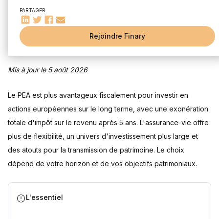
Bilan des courses du match PEA ou assurance-vie
PARTAGER
Questions fréquentes
Peut-on avoir un PEA et une assurance-vie en même temps
?
Rejoindre Finary
Le PEA ou l'assurance-vie, lequel est le plus rentable ?
Peut-on transformer une assurance-vie en PEA, ou
inversement ?
Mis à jour le 5 août 2026
À partir de quel âge peut-on ouvrir un PEA ou une
assurance-vie ?
Le PEA est plus avantageux fiscalement pour investir en
Que se passe-t-il si je retire mon argent avant le délai
fiscal (5 ans pour le PEA, 8 ans pour l'assurance-vie) ?
actions européennes sur le long terme, avec une exonération
Sources
totale d'impôt sur le revenu après 5 ans. L'assurance-vie offre
plus de flexibilité, un univers d'investissement plus large et
des atouts pour la transmission de patrimoine. Le choix
dépend de votre horizon et de vos objectifs patrimoniaux.
L'essentiel