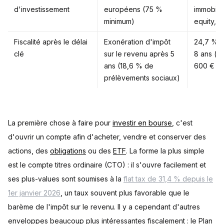
d'investissement
européens (75 %
immobilie
minimum)
equity, 
Fiscalité après le délai
Exonération d'impôt
24,7 % 
clé
sur le revenu après 5
8 ans (a
ans (18,6 % de
600 € / 
prélèvements sociaux)
La première chose à faire pour
investir en bourse
, c'est
d'ouvrir un compte afin d'acheter, vendre et conserver des
actions, des
obligations
ou des
ETF
. La forme la plus simple
est le compte titres ordinaire (CTO) : il s'ouvre facilement et
ses plus-values sont soumises à la
flat tax de 31,4 % depuis le
1er janvier 2026
, un taux souvent plus favorable que le
barème de l'impôt sur le revenu. Il y a cependant d'autres
enveloppes beaucoup plus intéressantes fiscalement : le Plan