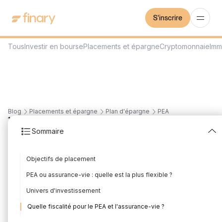
S'inscrire
Tous
Investir en bourse
Placements et épargne
Cryptomonnaie
Imm
Blog
Placements et épargne
Plan d'épargne
PEA
12
min
5/8/2026
Sommaire
PEA ou Assurance-vie :
Objectifs de placement
que choisir ?
PEA ou assurance-vie : quelle est la plus flexible ?
Rédigé par
L'équipe Finary
Édité par
L'équipe Finary
Univers d'investissement
Quelle fiscalité pour le PEA et l'assurance-vie ?