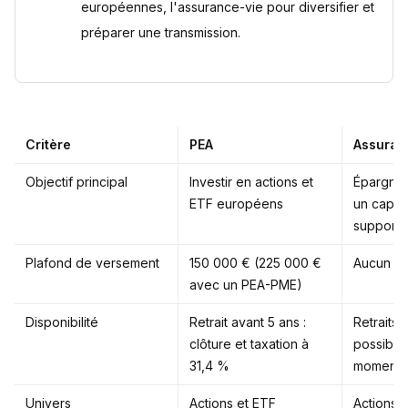
européennes, l'assurance-vie pour diversifier et
préparer une transmission.
Critère
PEA
Assuran
Objectif principal
Investir en actions et
Épargner
ETF européens
un capita
supports
Plafond de versement
150 000 € (225 000 €
Aucun pl
avec un PEA-PME)
Disponibilité
Retrait avant 5 ans :
Retraits p
clôture et taxation à
possibles
31,4 %
moment, 
Univers
Actions et ETF
Actions, 