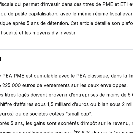
iscale qui permet d’investir dans des titres de PME et ETI
ou de petite capitalisation, avec le même régime fiscal av
ique après 5 ans de détention. Cet article détaille son plafo
a fiscalité et les moyens d’y investir.
l
e PEA PME est cumulable avec le PEA classique, dans la lim
e 225 000 euros de versements sur les deux enveloppes.
s titres logés doivent provenir d’entreprises de moins de 5 
hiffre d’affaires sous 1,5 milliard d’euros ou bilan sous 2 mil
’euros) ou de sociétés cotées “small cap”.
près 5 ans, les gains sont exonérés d’impôt sur le revenu, 
oumis aux prélèvements sociaux (18,6 % depuis le 1er janvi