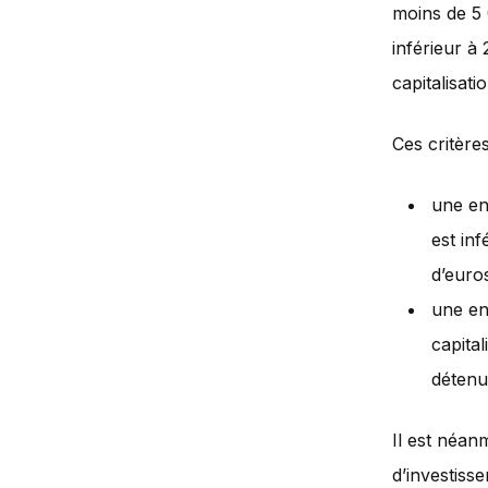
moins de 5 0
inférieur à 
capitalisati
Ces critère
une en
est inf
d’euros
une en
capital
détenu
Il est néan
d’investiss