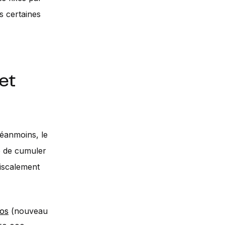
us certaines
et
éanmoins, le
e de cumuler
fiscalement
os
(nouveau