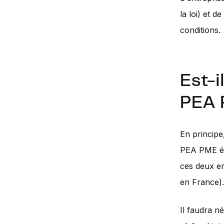
la loi) et 
conditions.
Est-i
PEA 
En principe,
PEA PME ét
ces deux en
en France).
Il faudra n