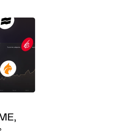
PME,
s