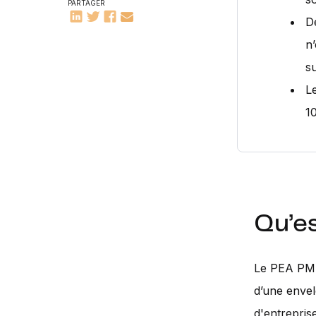
PARTAGER
D
n’
s
L
1
Qu’e
Le PEA PME 
d’une envel
d'entrepris