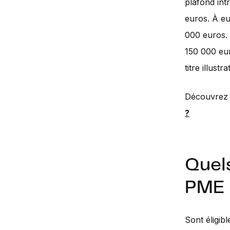
plafond int
euros. À eu
000 euros. 
150 000 eur
titre illustrat
Découvrez 
?
Quels
PME
Sont éligib