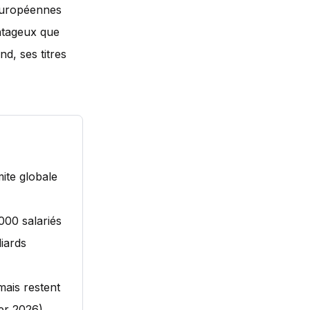
 européennes
antageux que
nd, ses titres
ite globale
000 salariés
liards
mais restent
er 2026).