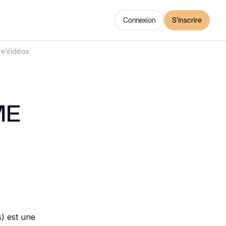
Connexion
S'inscrire
re
Vidéos
ME
) est une