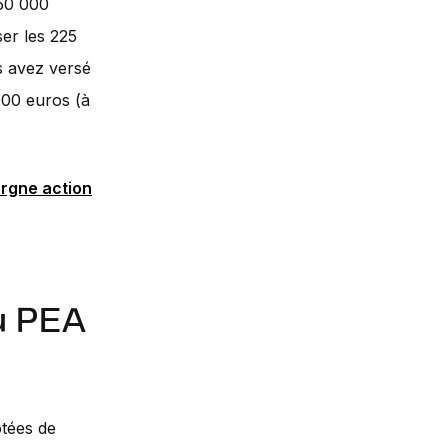
150 000
er les 225
s avez versé
000 euros (à
argne action
au PEA
otées de