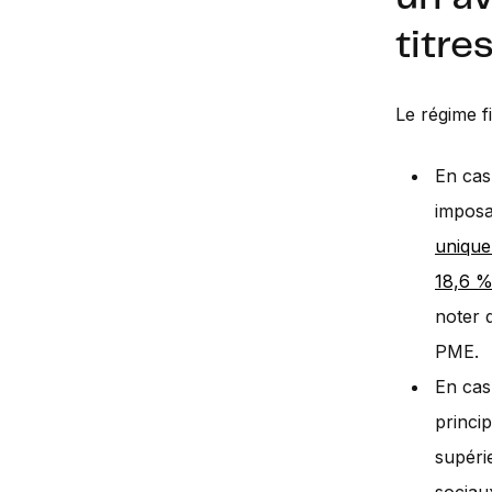
titre
Le régime f
En cas
imposa
unique
18,6 %
noter 
PME.
En cas
princi
supéri