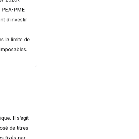
TF PEA-PME
nt d’investir
 la limite de
 imposables.
ue. Il s’agit
sé de titres
es fixés par