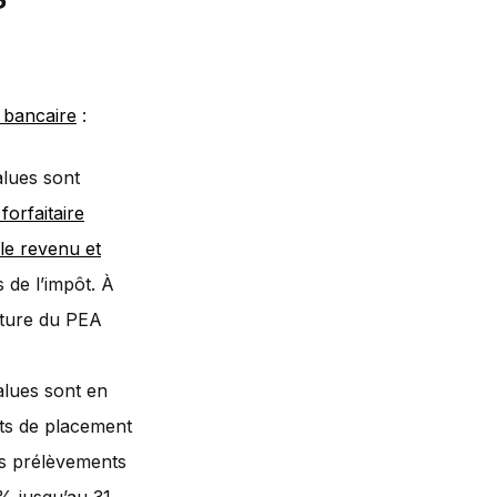
bancaire
:
alues sont
forfaitaire
 le revenu et
 de l’impôt. À
lôture du PEA
alues sont en
its de placement
es prélèvements