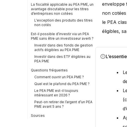
enveloppe f
La fiscalité applicable au PEA PME, un
avantage discutable pour les titres
non cotées 
d’entreprises non cotées
L'exception des produits des titres
le PEA class
non cotés
éligibles, s
Est-il possible d’investir via un PEA
PME sans être un investisseur averti ?
Investir dans des fonds de gestion
actifs éligibles au PEA PME
L’essentie
Investir dans des ETF éligibles au
PEA PME
Questions fréquentes
L
Comment ouvrir un PEA PME ?
d
Quel est le plafond du PEA PME ?
Le
Le PEA PME est-il toujours
intéressant en 2026 ?
(c
Peut-on retirer de l’argent d’un PEA
PME avant 5 ans ?
d
Sources
A
s