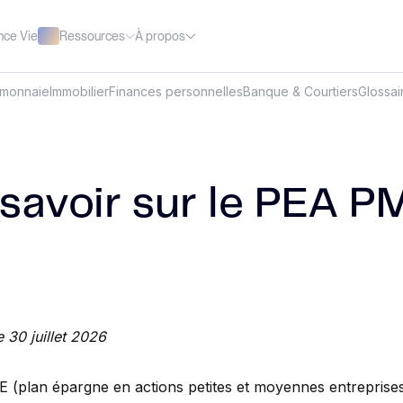
Ressources
À propos
nce Vie
omonnaie
Immobilier
Finances personnelles
Banque & Courtiers
Glossai
 savoir sur le PEA P
e 30 juillet 2026
(plan épargne en actions petites et moyennes entreprises