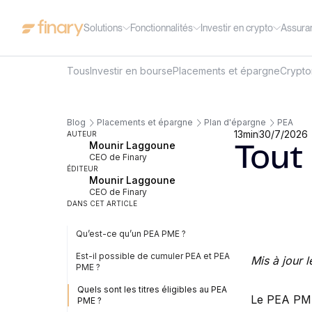
Solutions
Fonctionnalités
Investir en crypto
Assura
Tous
Investir en bourse
Placements et épargne
Crypt
Blog
Placements et épargne
Plan d'épargne
PEA
13
min
30/7/2026
AUTEUR
Mounir Laggoune
Tout
CEO de Finary
ÉDITEUR
Mounir Laggoune
CEO de Finary
DANS CET ARTICLE
Qu’est-ce qu’un PEA PME ?
Est-il possible de cumuler PEA et PEA
Mis à jour l
PME ?
Quels sont les titres éligibles au PEA
Le PEA PME 
PME ?