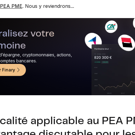
au PEA PME
. Nous y reviendrons...
alisez votre
imoine
 d’épargne, cryptomonnaies, actions,
 comptes bancaires.
r Finary
scalité applicable au PEA 
antage discutable pour le