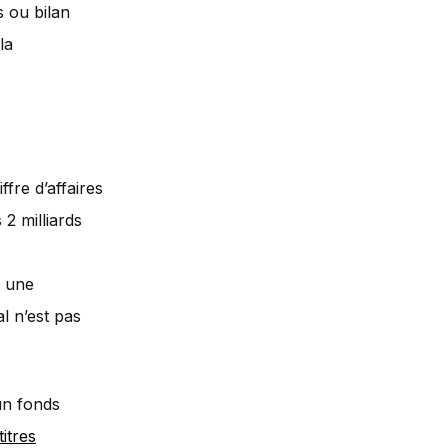
s ou bilan
la
fre d’affaires
 2 milliards
t une
al n’est pas
’un fonds
itres