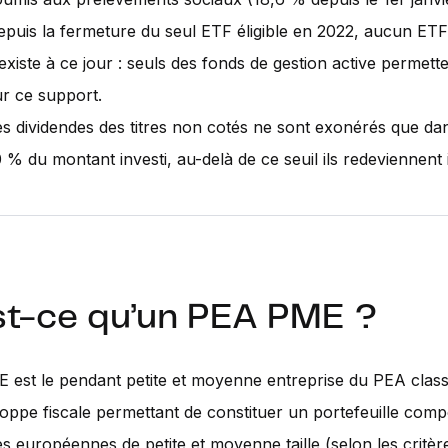
epuis la fermeture du seul ETF éligible en 2022, aucun E
existe à ce jour : seuls des fonds de gestion active permette
ur ce support.
es dividendes des titres non cotés ne sont exonérés que dans
0 % du montant investi, au-delà de ce seuil ils redeviennent
st-ce qu’un PEA PME ?
est le pendant petite et moyenne entreprise du PEA classiq
oppe fiscale permettant de constituer un portefeuille compo
es européennes de petite et moyenne taille (selon les critèr