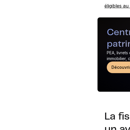
éligibles 
Centr
patr
PEA, livrets
immobilier,
Découvri
La fi
un av