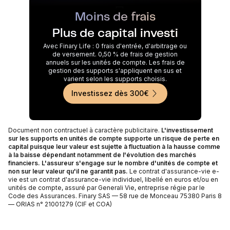
Moins de frais
Plus de capital investi
Avec Finary Life : 0 frais d'entrée, d'arbitrage ou
de versement. 0,50 % de frais de gestion
annuels sur les unités de compte. Les frais de
gestion des supports s'appliquent en sus et
varient selon les supports choisis.
Investissez dès 300€
Document non contractuel à caractère publicitaire.
L'investissement
sur les supports en unités de compte supporte un risque de perte en
capital puisque leur valeur est sujette à fluctuation à la hausse comme
à la baisse dépendant notamment de l'évolution des marchés
financiers. L'assureur s'engage sur le nombre d'unités de compte et
non sur leur valeur qu'il ne garantit pas.
Le contrat d'assurance-vie e-
vie est un contrat d'assurance-vie individuel, libellé en euros et/ou en
unités de compte, assuré par Generali Vie, entreprise régie par le
Code des Assurances. Finary SAS — 58 rue de Monceau 75380 Paris 8
— ORIAS n° 21001279 (CIF et COA)