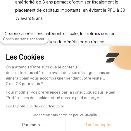
antériorité de 8 ans permet d'optimiser fiscalement le
placement de capitaux importants, en évitant le PFU à 30
% avant 8 ans.
Chaque année sans antériorité fiscale, les retraits seraient
Continuer sans accepter
taxés à 30 % (PFU) au lieu de bénéficier du régime
préférentiel à 24,7 % applicable après 8 ans, sous réserve
Les Cookies
que l'encours total de primes versées ne dépasse pas 150
000 € ; au-delà, le taux de 30 % s'applique même après 8
On a attendu d'être sûrs que le contenu
de ce site vous intéresse avant de vous déranger, mais on
ans.
aimerait bien vous accompagner pendant votre visite...
C'est OK pour vous ?
Pour modifier vos préférences par la suite, cliquez sur le lien
Erreurs fréquentes à éviter
'Préférences de cookies' situé dans le pied de page.
Lire la politique de confidentialité
Les erreurs les plus courantes à la souscription d'une
Consentements certifiés par
assurance vie pénalisent l'épargnant sur des décennies. Six
Paramètres
Tout accepter