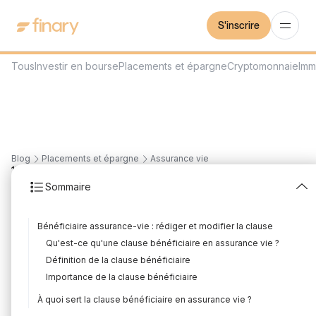
S'inscrire
Tous
Investir en bourse
Placements et épargne
Cryptomonnaie
Imm
Blog
Placements et épargne
Assurance vie
17
min
7/8/2026
Sommaire
Clause d’assurance-vie :
Bénéficiaire assurance-vie : rédiger et modifier la clause
le guide complet
Qu'est-ce qu'une clause bénéficiaire en assurance vie ?
Rédigé par
Florian Corteel
Édité par
Florian Corteel
Définition de la clause bénéficiaire
Importance de la clause bénéficiaire
À quoi sert la clause bénéficiaire en assurance vie ?