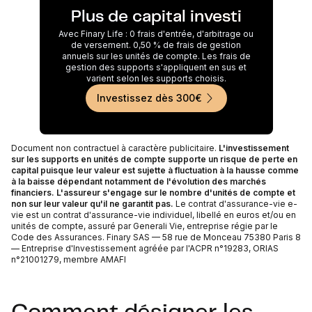
Plus de capital investi
Avec Finary Life : 0 frais d'entrée, d'arbitrage ou
de versement. 0,50 % de frais de gestion
annuels sur les unités de compte. Les frais de
gestion des supports s'appliquent en sus et
varient selon les supports choisis.
Investissez dès 300€
Document non contractuel à caractère publicitaire.
L'investissement
sur les supports en unités de compte supporte un risque de perte en
capital puisque leur valeur est sujette à fluctuation à la hausse comme
à la baisse dépendant notamment de l'évolution des marchés
financiers. L'assureur s'engage sur le nombre d'unités de compte et
non sur leur valeur qu'il ne garantit pas.
Le contrat d'assurance-vie e-
vie est un contrat d'assurance-vie individuel, libellé en euros et/ou en
unités de compte, assuré par Generali Vie, entreprise régie par le
Code des Assurances. Finary SAS — 58 rue de Monceau 75380 Paris 8
— Entreprise d'Investissement agréée par l'ACPR n°19283, ORIAS
n°21001279, membre AMAFI