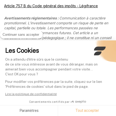
Article 757 B du Code général des impôts - Légifrance
Avertissements réglementaires :
Communication à caractère
promotionnel. L'investissement comporte un risque de perte en
capital, partielle ou totale. Les performances passées ne
préjugent pas des performances futures. Cet article a un
Continuer sans accepter
caractère informatif et pédagogique ; il ne constitue ni un conseil
en investissement personnalisé, ni une recommandation d'achat
ou de vente, ni un conseil fiscal. La garantie en capital des fonds
Les Cookies
en euros est apportée par l'assureur et dépend de sa solidité
financière. En cas de crise systémique grave, la loi Sapin 2
On a attendu d'être sûrs que le contenu
permet de limiter temporairement les retraits (liquidité), sans
de ce site vous intéresse avant de vous déranger, mais on
remettre en cause le capital garanti. Les unités de compte ne
aimerait bien vous accompagner pendant votre visite...
sont pas garanties et présentent un risque de perte en capital.
C'est OK pour vous ?
Avant tout investissement, consultez le Document d'Informations
Pour modifier vos préférences par la suite, cliquez sur le lien
Clés (DIC) et, le cas échéant, un conseiller habilité. Finary SAS,
'Préférences de cookies' situé dans le pied de page.
Entreprise d'Investissement agréée par l'ACPR sous le n°19283,
membre de l'AMAFI. Courtier en Assurance immatriculé à
Lire la politique de confidentialité
l'ORIAS sous le n°21001279, adhérent de la CNCGP (association
agréée par l'AMF). Prestataire de Services sur Crypto-Actifs
Consentements certifiés par
(PSCA) agréé par l'AMF sous le régime MiCA sous les
Paramètres
Tout accepter
références n°A2026-026 et n°N2026-008.