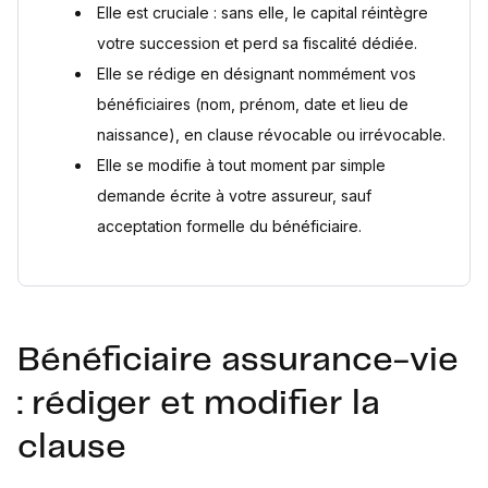
Désignation subsidiaire
Elle est cruciale : sans elle, le capital réintègre
Règles de transmission du capital
votre succession et perd sa fiscalité dédiée.
Questions fréquentes
Elle se rédige en désignant nommément vos
Puis-je désigner mon partenaire pacsé ou concubin
bénéficiaires (nom, prénom, date et lieu de
comme bénéficiaire ?
naissance), en clause révocable ou irrévocable.
Que se passe-t-il si je ne rédige aucune clause
bénéficiaire ?
Elle se modifie à tout moment par simple
Le bénéficiaire doit-il payer des droits de succession sur
demande écrite à votre assureur, sauf
le capital reçu ?
acceptation formelle du bénéficiaire.
Puis-je modifier ma clause bénéficiaire à tout moment ?
Sources
Bénéficiaire assurance-vie
: rédiger et modifier la
clause