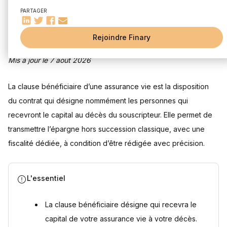
Désignation des bénéficiaires
PARTAGER
Préservation du capital hors de la succession
Avantages fiscaux
Rejoindre Finary
Comment désigner les bénéficiaires de son assurance vie ?
Types de bénéficiaires (révocable et irrévocable)
Mis à jour le 7 août 2026
Liberté de désignation
Précision et clarté dans la rédaction
La clause bénéficiaire d’une assurance vie est la disposition
Exemples de répartition des capitaux
du contrat qui désigne nommément les personnes qui
Conseils pour éviter les erreurs courantes
recevront le capital au décès du souscripteur. Elle permet de
Comment rédiger la clause bénéficiaire ?
transmettre l’épargne hors succession classique, avec une
Clause standard vs. Clause personnalisée
Conseils de rédaction pour éviter les conflits
fiscalité dédiée, à condition d’être rédigée avec précision.
Rédiger une clause bénéficiaire dans un testament
Inclusion des enfants nés ou à naître
L'essentiel
Est-il possible de modifier sa clause bénéficiaire ?
Conditions de modification
La clause bénéficiaire désigne qui recevra le
Acceptation par le bénéficiaire
capital de votre assurance vie à votre décès.
Que se passe-t-il si le bénéficiaire décède avant l'assuré ?