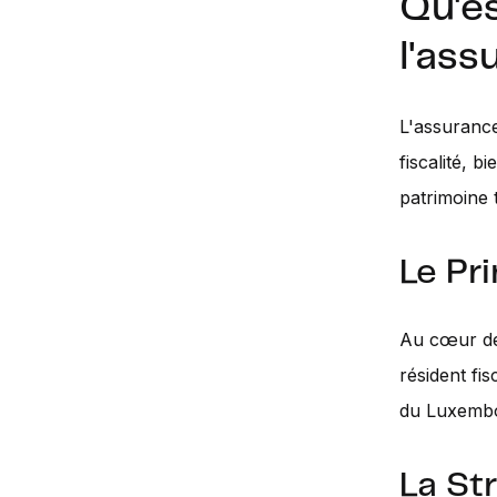
Qu'es
l'as
L'assurance
fiscalité, b
patrimoine 
Le Pr
Au cœur de 
résident fis
du Luxembou
La St