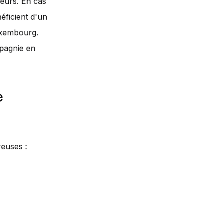
eurs. En cas
éficient d'un
Luxembourg.
pagnie en
e
euses :