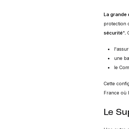
La grande 
protection 
sécurité
".
l'assur
une ba
le Com
Cette confi
France où l
Le Su