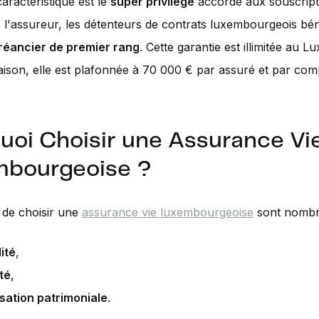
aractéristique est le
super privilège
accordé aux souscript
 de l'assureur, les détenteurs de contrats luxembourgeois bén
créancier de premier rang
. Cette garantie est illimitée au 
son, elle est plafonnée à 70 000 € par assuré et par com
uoi Choisir une Assurance Vi
mbourgeoise ?
 de choisir une
assurance vie luxembourgeoise
sont nombr
lité
,
té
,
sation patrimoniale
.