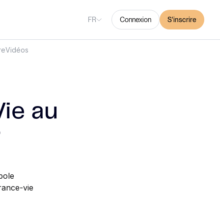
FR
Connexion
S'inscrire
re
Vidéos
Vie au
r