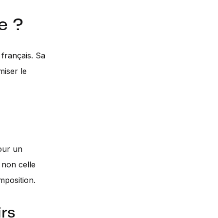
e ?
 français. Sa
miser le
our un
t non celle
mposition.
irs