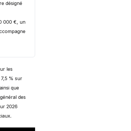
re désigné
0 000 €, un
 accompagne
ur les
à 7,5 % sur
ainsi que
e général des
our 2026
ciaux.