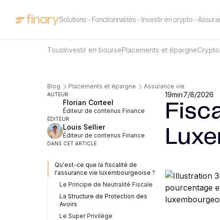
Solutions
Fonctionnalités
Investir en crypto
Assura
Tous
Investir en bourse
Placements et épargne
Crypt
Blog
Placements et épargne
Assurance vie
19
min
7/8/2026
AUTEUR
Florian Corteel
Fisca
Éditeur de contenus Finance
ÉDITEUR
Louis Sellier
Luxe
Éditeur de contenus Finance
DANS CET ARTICLE
Qu'est-ce que la fiscalité de
l'assurance vie luxembourgeoise ?
Le Principe de Neutralité Fiscale
La Structure de Protection des
Avoirs
Le Super Privilège