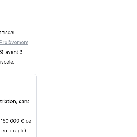
 fiscal
Prélèvement
6) avant 8
iscale.
riation, sans
 150 000 € de
 en couple).