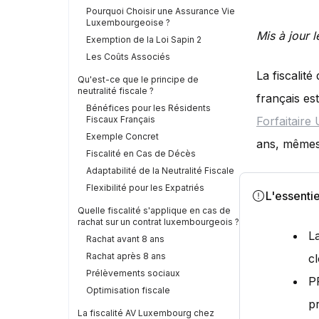
Pourquoi Choisir une Assurance Vie
Luxembourgeoise ?
Mis à jour 
Exemption de la Loi Sapin 2
Les Coûts Associés
La fiscalit
Qu'est-ce que le principe de
neutralité fiscale ?
français es
Bénéfices pour les Résidents
Fiscaux Français
Forfaitaire
Exemple Concret
ans, mêmes 
Fiscalité en Cas de Décès
Adaptabilité de la Neutralité Fiscale
Flexibilité pour les Expatriés
L'essentie
Quelle fiscalité s'applique en cas de
rachat sur un contrat luxembourgeois ?
L
Rachat avant 8 ans
Rachat après 8 ans
c
Prélèvements sociaux
P
Optimisation fiscale
p
La fiscalité AV Luxembourg chez