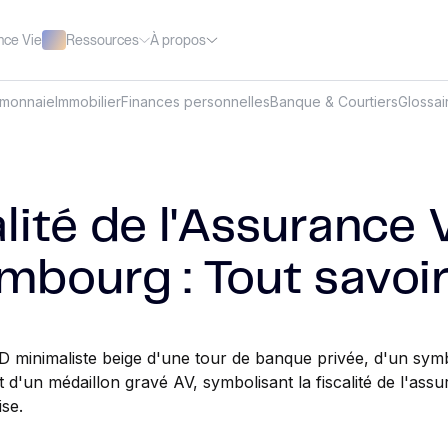
Ressources
À propos
nce Vie
omonnaie
Immobilier
Finances personnelles
Banque & Courtiers
Glossai
lité de l'Assurance 
mbourg : Tout savoi