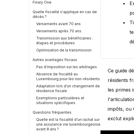
Finary One
E
Quelle fiscalité s'applique en cas de
p
décès ?
T
Versements avant 70 ans
Versements après 70 ans
t
Transmission aux bénéficiaires :
dè
étapes et procédures
Optimisation de la transmission
Autres avantages fiscaux
Pas d'imposition sur les arbitrages
Ce guide dé
Absence de fiscalité au
Luxembourg pour les non-résidents
résidents f
Adaptation lors d'un changement de
les primes i
résidence fiscale
Exemptions particulières et
l'articulati
situations spécifiques
impôts, ou 
Questions fréquentes
exclut expl
Quelle est la fiscalité d'un rachat sur
une assurance vie luxembourgeoise
avant 8 ans ?