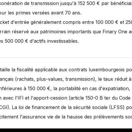
xonération de transmission jusqu'à 152 500 € par bénéficiai
our les primes versées avant 70 ans.
icket d'entrée généralement compris entre 100 000 € et 25
errain réservé aux patrimoines importants que Finary One
s 500 000 € d'actifs investissables.
taille la fiscalité applicable aux contrats luxembourgeois po
rançais (rachats, plus-values, transmission), le taux réduit 
nférieures à 150 000 €, la portabilité en cas d'expatriation, 
on avec l'IFI et l'apport-cession (article 150-0 B ter du Cod
CGI). La loi de financement de la sécurité sociale (LFSS) p
icitement l'assurance vie de la hausse des prélèvements so