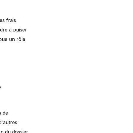
es frais
dre à puiser
joue un rôle
s
s de
 d'autres
on du dossier