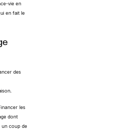
nce-vie en
ui en fait le
ge
ancer des
aison.
Financer les
age dont
r un coup de