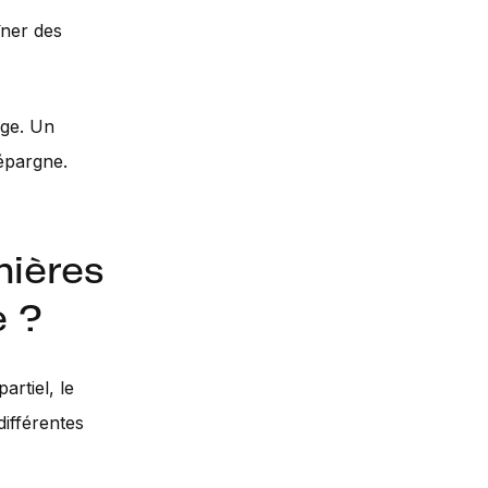
îner des
age. Un
 épargne.
nières
e ?
artiel, le
ifférentes