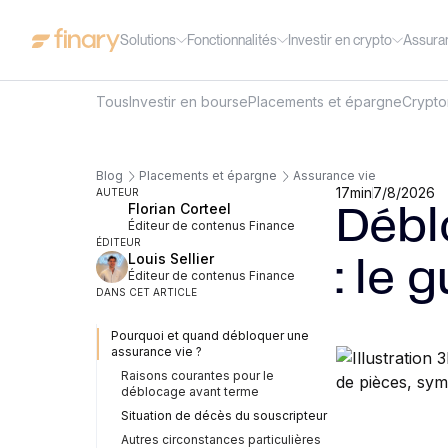
Solutions
Fonctionnalités
Investir en crypto
Assura
Tous
Investir en bourse
Placements et épargne
Crypt
Blog
Placements et épargne
Assurance vie
17
min
7/8/2026
AUTEUR
Florian Corteel
Débl
Éditeur de contenus Finance
ÉDITEUR
Louis Sellier
: le 
Éditeur de contenus Finance
DANS CET ARTICLE
Pourquoi et quand débloquer une
assurance vie ?
Raisons courantes pour le
déblocage avant terme
Situation de décès du souscripteur
Autres circonstances particulières