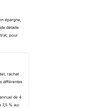
son épargne,
de détaille
ntrat, pour
iel, rachat
 différentes
 annuel de 4
à 7,5 % au-