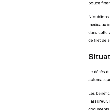
pouce finan
N'oublions 
médicaux i
dans cette 
de filet de s
Situa
Le décès du
automatiqu
Les bénéfic
l'assureur. 
documents. 