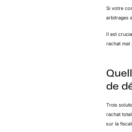
Si votre c
arbitrages 
Il est cruc
rachat mal 
Quell
de d
Trois solut
rachat tota
sur la fisca