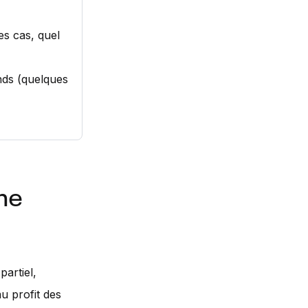
es cas, quel
nds (quelques
ne
artiel,
u profit des