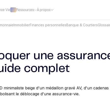
Ressources
À propos
nce Vie
omonnaie
Immobilier
Finances personnelles
Banque & Courtiers
Glossai
oquer une assuranc
guide complet