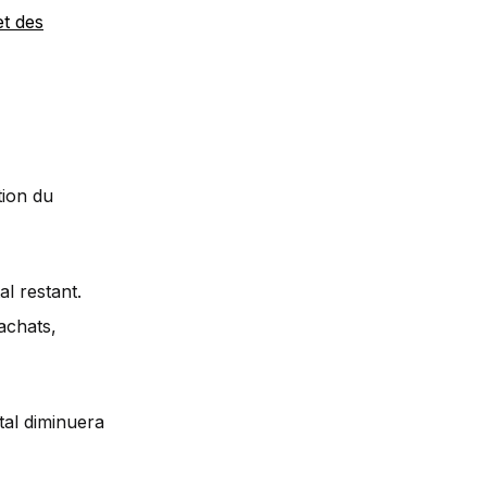
et des
tion du
al restant.
achats,
tal diminuera