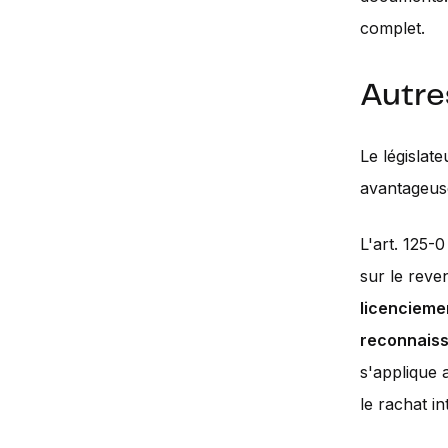
complet.
Autre
Le législat
avantageus
L'art. 125-
sur le reve
licenciemen
reconnaiss
s'applique 
le rachat i