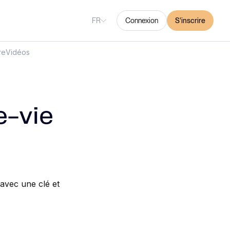
FR
Connexion
S'inscrire
re
Vidéos
e-vie