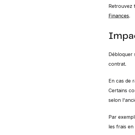
Retrouvez t
Finances
.
Impac
Débloquer s
contrat.
En cas de ra
Certains co
selon l'anc
Par exemple
les frais en