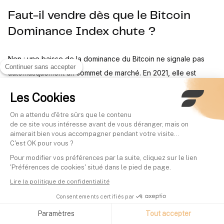
Faut-il vendre dès que le Bitcoin
Dominance Index chute ?
Non : une baisse de la dominance du Bitcoin ne signale pas
Continuer sans accepter
automatiquement un sommet de marché. En 2021, elle est
tombée sous 40 % dès mai sans que le marché n'atteigne son
Les Cookies
pic, qui n'a eu lieu qu'en novembre de la même année.
On a attendu d'être sûrs que le contenu
de ce site vous intéresse avant de vous déranger, mais on
aimerait bien vous accompagner pendant votre visite...
Sources
C'est OK pour vous ?
Pour modifier vos préférences par la suite, cliquez sur le lien
'Préférences de cookies' situé dans le pied de page.
Chainalysis, analyse du crash crypto de mai 2021
Lire la politique de confidentialité
Forbes, liquidations d'avril 2021 (plus de 10 milliards de dollars
Consentements certifiés par
en 24h)
Paramètres
Tout accepter