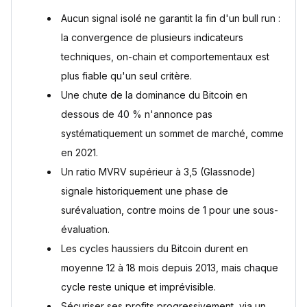
Comment savoir si un bull run crypto touche à sa fin ?
Qu'est-ce que le ratio MVRV et comment l'interpréter ?
Aucun signal isolé ne garantit la fin d'un bull run :
Combien de temps dure en moyenne un bull run Bitcoin ?
la convergence de plusieurs indicateurs
Comment protéger son capital en fin de cycle haussier ?
techniques, on-chain et comportementaux est
Faut-il vendre dès que le Bitcoin Dominance Index chute ?
plus fiable qu'un seul critère.
Sources
Une chute de la dominance du Bitcoin en
dessous de 40 % n'annonce pas
systématiquement un sommet de marché, comme
en 2021.
Un ratio MVRV supérieur à 3,5 (Glassnode)
signale historiquement une phase de
surévaluation, contre moins de 1 pour une sous-
évaluation.
Les cycles haussiers du Bitcoin durent en
moyenne 12 à 18 mois depuis 2013, mais chaque
cycle reste unique et imprévisible.
Sécuriser ses profits progressivement, via un