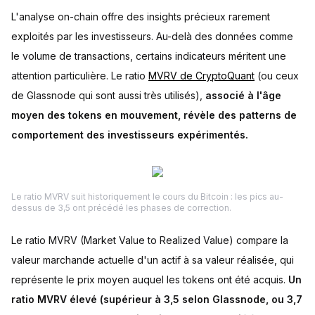
L'analyse on-chain offre des insights précieux rarement
exploités par les investisseurs. Au-delà des données comme
le volume de transactions, certains indicateurs méritent une
attention particulière. Le ratio
MVRV de CryptoQuant
(ou ceux
de Glassnode qui sont aussi très utilisés),
associé à l'âge
moyen des tokens en mouvement, révèle des patterns de
comportement des investisseurs expérimentés.
Le ratio MVRV suit historiquement le cours du Bitcoin : les pics au-
dessus de 3,5 ont précédé les phases de correction.
Le ratio MVRV (Market Value to Realized Value) compare la
valeur marchande actuelle d'un actif à sa valeur réalisée, qui
représente le prix moyen auquel les tokens ont été acquis.
Un
ratio MVRV élevé (supérieur à 3,5 selon Glassnode, ou 3,7