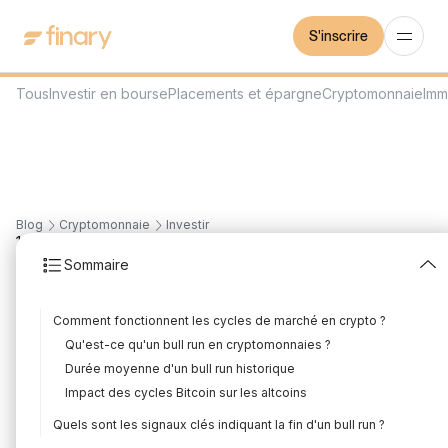
S'inscrire
Tous
Investir en bourse
Placements et épargne
Cryptomonnaie
Imm
Blog
Cryptomonnaie
Investir
18
min
15/7/2026
Sommaire
Reconnaître la fin d'un
Comment fonctionnent les cycles de marché en crypto ?
bull run : les signaux
Qu'est-ce qu'un bull run en cryptomonnaies ?
clés
Durée moyenne d'un bull run historique
Impact des cycles Bitcoin sur les altcoins
Rédigé par
Florian Corteel
Édité par
Louis Sellier
Quels sont les signaux clés indiquant la fin d'un bull run ?