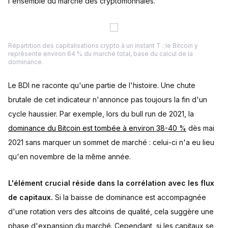
l'ensemble du marché des cryptomonnaies.
Répartition des capitalisations crypto à un instant T : le Bitcoin y
représente environ 64 % du marché total, base du calcul de la
dominance.
Le BDI ne raconte qu'une partie de l'histoire. Une chute
brutale de cet indicateur n'annonce pas toujours la fin d'un
cycle haussier. Par exemple, lors du bull run de 2021, la
dominance du Bitcoin est tombée à environ 38-40 %
dès mai
2021 sans marquer un sommet de marché : celui-ci n'a eu lieu
qu'en novembre de la même année.
L'élément crucial réside dans la corrélation avec les flux
de capitaux.
Si la baisse de dominance est accompagnée
d'une rotation vers des altcoins de qualité, cela suggère une
phase d'expansion du marché. Cependant, si les capitaux se