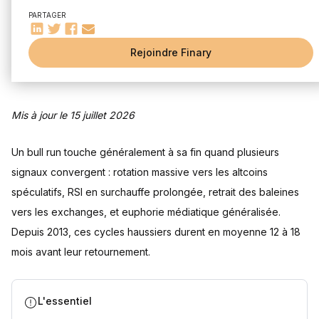
Baisse soudaine du Bitcoin Dominance Index
PARTAGER
Diminution des volumes d'échange sur les exchanges
majeurs
Augmentation des liquidations sur les marchés à terme
Rejoindre Finary
Signaux techniques (RSI surchauffé, rupture de tendance)
Comportement des "whales" et mouvements de fonds
Stratégies pour protéger son capital en fin de cycle
Mis à jour le 15 juillet 2026
Techniques de sécurisation des profits
Réallocation vers les stablecoins
Un bull run touche généralement à sa fin quand plusieurs
Utilisation des ordres stop-loss intelligents
signaux convergent : rotation massive vers les altcoins
Gestion émotionnelle face à la volatilité
Quand et comment rebuyer après un crash
spéculatifs, RSI en surchauffe prolongée, retrait des baleines
Plateformes d'analyse on-chain
vers les exchanges, et euphorie médiatique généralisée.
Indicateurs macroéconomiques impactant les cryptos
Depuis 2013, ces cycles haussiers durent en moyenne 12 à 18
Veille réglementaire
mois avant leur retournement.
Analyse des données sociales
La discipline plutôt que la prédiction
L'essentiel
Questions fréquentes