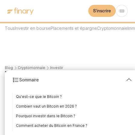
S'inscrire
Tous
Investir en bourse
Placements et épargne
Cryptomonnaie
Imm
Blog
Cryptomonnaie
Investir
12
min
13/7/2026
Sommaire
Investir dans le bitcoin
Qu'est-ce que le Bitcoin ?
Rédigé par
Mounir Laggoune
Édité par
Mounir Laggoune
Combien vaut un Bitcoin en 2026 ?
Pourquoi investir dans le Bitcoin ?
Comment acheter du Bitcoin en France ?