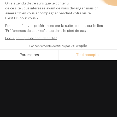
On a attendu d'être sûrs que le contenu
de ce site vous intéresse avant de vous déranger, mais on
aimerait bien vous accompagner pendant votre visite...
C'est OK pour vous ?
Pour modifier vos préférences par la suite, cliquez sur le lien
'Préférences de cookies' situé dans le pied de page.
Lire la politique de confidentialité
Consentements certifiés par
Paramètres
Tout accepter
Axeptio consent
Plateforme de Gestion du Consentement : Personnalisez vos O
Notre plateforme vous permet d'adapter et de gérer vos paramètr