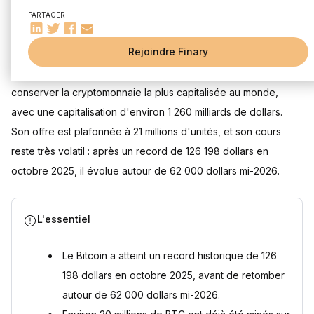
Comment sécuriser ses Bitcoins ?
PARTAGER
Quels sont les risques d'investir dans le Bitcoin ?
Mis à jour le 13 juillet 2026
Quelle est la fiscalité du Bitcoin en France ?
Rejoindre Finary
Quelle stratégie pour investir dans le Bitcoin ?
Investir dans le Bitcoin en 2026 consiste à acheter et
Questions fréquentes
conserver la cryptomonnaie la plus capitalisée au monde,
Est-il trop tard pour investir dans le Bitcoin en 2026 ?
avec une capitalisation d'environ 1 260 milliards de dollars.
Combien de temps faut-il pour miner tous les Bitcoin ?
Son offre est plafonnée à 21 millions d'unités, et son cours
Peut-on investir dans le Bitcoin sans risque ?
reste très volatil : après un record de 126 198 dollars en
Quelle est la fiscalité applicable aux plus-values de Bitcoin
?
octobre 2025, il évolue autour de 62 000 dollars mi-2026.
Faut-il stocker ses Bitcoins sur une plateforme ou un wallet
personnel ?
Le Bitcoin est-il une réserve de valeur comme l'or ?
L'essentiel
Sources
Le Bitcoin a atteint un record historique de 126
198 dollars en octobre 2025, avant de retomber
autour de 62 000 dollars mi-2026.