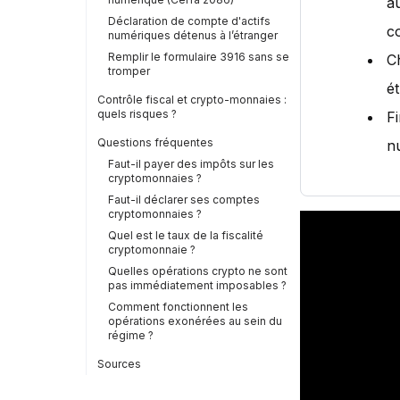
a
Déclaration de compte d'actifs
co
numériques détenus à l’étranger
Remplir le formulaire 3916 sans se
C
tromper
é
Contrôle fiscal et crypto-monnaies :
quels risques ?
F
Questions fréquentes
nu
Faut-il payer des impôts sur les
cryptomonnaies ?
Faut-il déclarer ses comptes
cryptomonnaies ?
Quel est le taux de la fiscalité
cryptomonnaie ?
Quelles opérations crypto ne sont
pas immédiatement imposables ?
Comment fonctionnent les
opérations exonérées au sein du
régime ?
Sources