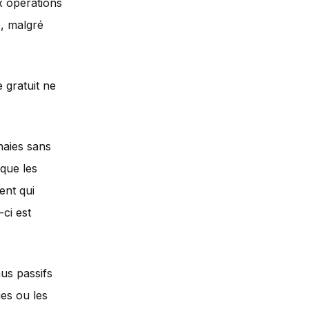
ux opérations
e, malgré
e gratuit ne
naies sans
 que les
ent qui
ci est
us passifs
ues ou les