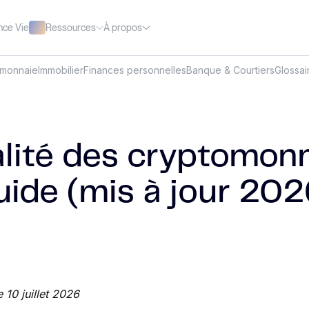
Ressources
À propos
nce Vie
omonnaie
Immobilier
Finances personnelles
Banque & Courtiers
Glossai
alité des cryptomon
guide (mis à jour 202
e 10 juillet 2026