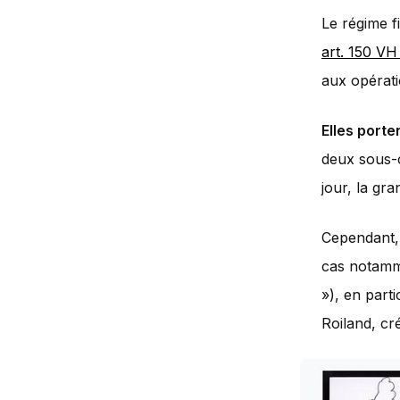
Le régime f
art. 150 VH
aux opérati
Elles porte
deux sous-ca
jour, la gr
Cependant, l
cas notamm
»), en parti
Roiland, cr