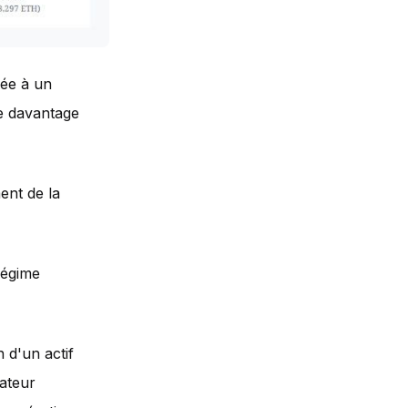
sée à un
re davantage
ent de la
régime
n d'un actif
rateur