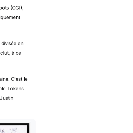
pôts (CGI),
niquement
t divisée en
clut, à ce
ine. C'est le
ble Tokens
 Justin