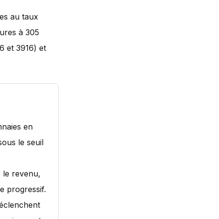
es au taux
eures à 305
6 et 3916) et
nnaies en
ous le seuil
 le revenu,
 progressif.
déclenchent