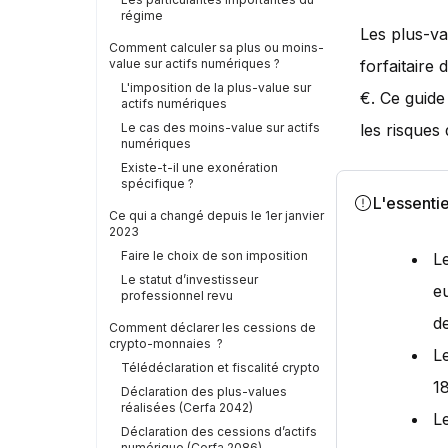
régime
Les plus-va
Comment calculer sa plus ou moins-
value sur actifs numériques ?
forfaitaire 
L'imposition de la plus-value sur
€. Ce guide 
actifs numériques
Le cas des moins-value sur actifs
les risques 
numériques
Existe-t-il une exonération
spécifique ?
L'essentie
Ce qui a changé depuis le 1er janvier
2023
Faire le choix de son imposition
L
Le statut d’investisseur
e
professionnel revu
d
Comment déclarer les cessions de
crypto-monnaies ?
L
Télédéclaration et fiscalité crypto
1
Déclaration des plus-values
réalisées (Cerfa 2042)
L
Déclaration des cessions d’actifs
numérique (Cerfa 2086)