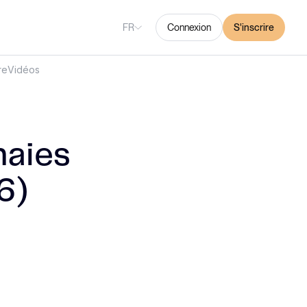
FR
Connexion
S'inscrire
re
Vidéos
naies
6)