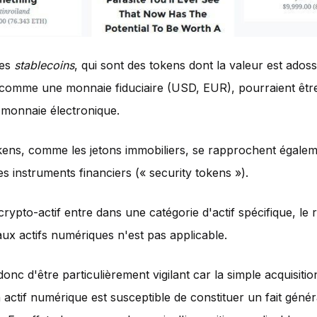
les
stablecoins
, qui sont des tokens dont la valeur est ados
, comme une monnaie fiduciaire (USD, EUR), pourraient êt
e monnaie électronique.
kens, comme les jetons immobiliers, se rapprochent égalem
es instruments financiers (« security tokens »).
crypto-actif entre dans une catégorie d'actif spécifique, le 
aux actifs numériques n'est pas applicable.
donc d'être particulièrement vigilant car la simple acquisitio
 actif numérique est susceptible de constituer un fait géné