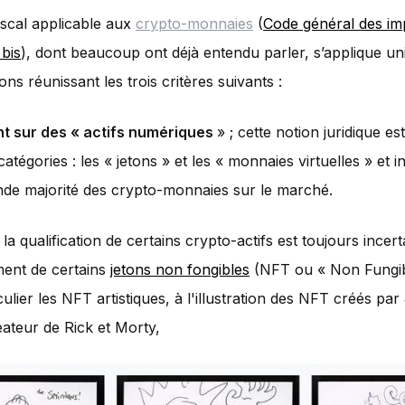
iscal applicable aux
crypto-monnaies
(
Code général des im
 bis
), dont beaucoup ont déjà entendu parler, s’applique u
ons réunissant les trois critères suivants :
nt sur des « actifs numériques
» ; cette notion juridique es
tégories : les « jetons » et les « monnaies virtuelles » et in
ande majorité des crypto-monnaies sur le marché.
a qualification de certains crypto-actifs est toujours incerta
ent de certains
jetons non fongibles
(NFT ou « Non Fungi
culier les NFT artistiques, à l'illustration des NFT créés par
éateur de Rick et Morty,