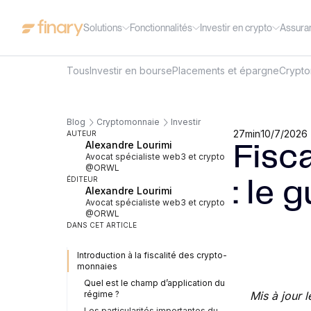
Solutions
Fonctionnalités
Investir en crypto
Assura
Tous
Investir en bourse
Placements et épargne
Crypt
Blog
Cryptomonnaie
Investir
27
min
10/7/2026
AUTEUR
Alexandre Lourimi
Fisc
Avocat spécialiste web3 et crypto
@ORWL
ÉDITEUR
: le 
Alexandre Lourimi
Avocat spécialiste web3 et crypto
@ORWL
DANS CET ARTICLE
Introduction à la fiscalité des crypto-
monnaies
Quel est le champ d’application du
régime ?
Mis à jour l
Les particularités importantes du