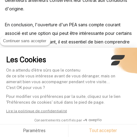
détenteurs antérieurs conservent leur contrat aux conditions
d'origine.
En conclusion, l'ouverture d'un PEA sans compte courant
associé est une option qui peut être intéressante pour certains
Continuer sans accepter
investisseurs. Cependant, il est essentiel de bien comprendre
les conditions spécifiques de chaque offre et de comparer les
Les Cookies
différentes options avant de prendre une décision. Pour plus
d'informations sur les meilleures banques en ligne, vous
On a attendu d'être sûrs que le contenu
pouvez consulter notre
comparatif détaillé
.
de ce site vous intéresse avant de vous déranger, mais on
aimerait bien vous accompagner pendant votre visite...
C'est OK pour vous ?
Pour modifier vos préférences par la suite, cliquez sur le lien
Comment réduire les frais
'Préférences de cookies' situé dans le pied de page.
Lire la politique de confidentialité
de son PEA ?
Consentements certifiés par
Paramètres
Tout accepter