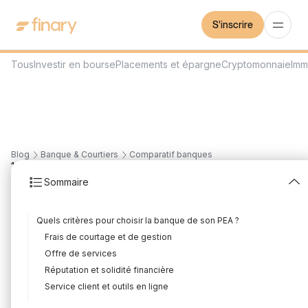
S'inscrire
Tous
Investir en bourse
Placements et épargne
Cryptomonnaie
Imm
Blog
Banque & Courtiers
Comparatif banques
18
min
16/7/2026
Sommaire
Quelle est la meilleure
Quels critères pour choisir la banque de son PEA ?
banque pour votre PEA
Frais de courtage et de gestion
en 2026 ?
Offre de services
Réputation et solidité financière
Rédigé par
Mounir Laggoune
Édité par
Mounir Laggoune
Service client et outils en ligne