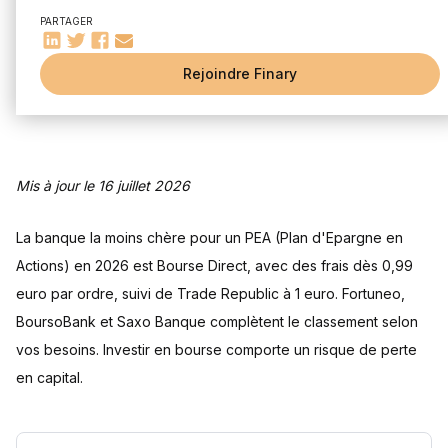
Quelles sont les meilleures banques pour un PEA en 2026 ?
PARTAGER
Le top 10 des banques pour votre PEA
Analyse de Bourse Direct
Rejoindre Finary
Analyse de Trade Republic
Analyse de Fortuneo
Analyse de BoursoBank
Mis à jour le 16 juillet 2026
Analyse de Saxo Banque
Analyse de Yomoni
La banque la moins chère pour un PEA (Plan d'Epargne en
Peut-on ouvrir un PEA sans compte courant associé ?
Actions) en 2026 est Bourse Direct, avec des frais dès 0,99
Possibilités et restrictions
euro par ordre, suivi de Trade Republic à 1 euro. Fortuneo,
Comparaison des offres des banques à ce sujet
BoursoBank et Saxo Banque complètent le classement selon
Comment réduire les frais de son PEA ?
vos besoins. Investir en bourse comporte un risque de perte
Stratégies pour négocier les frais avec sa banque
en capital.
Astuces pour minimiser les coûts
Questions fréquentes
Quelle est la banque la moins chère pour un PEA en 2026 ?