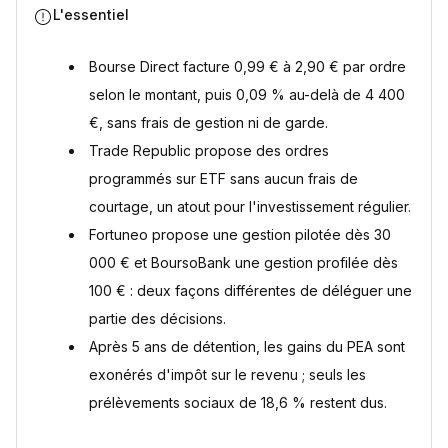
Peut-on ouvrir un PEA sans compte courant dans la même
L'essentiel
banque ?
Quels frais surveiller sur un PEA ?
Bourse Direct facture 0,99 € à 2,90 € par ordre
Comment transférer son PEA d'une banque à une autre ?
selon le montant, puis 0,09 % au-delà de 4 400
Quelle est la fiscalité d'un PEA après 5 ans en 2026 ?
Gestion libre ou gestion pilotée pour son PEA ?
€, sans frais de gestion ni de garde.
Trade Republic propose des ordres
Sources
programmés sur ETF sans aucun frais de
courtage, un atout pour l'investissement régulier.
Fortuneo propose une gestion pilotée dès 30
000 € et BoursoBank une gestion profilée dès
100 € : deux façons différentes de déléguer une
partie des décisions.
Après 5 ans de détention, les gains du PEA sont
exonérés d'impôt sur le revenu ; seuls les
prélèvements sociaux de 18,6 % restent dus.