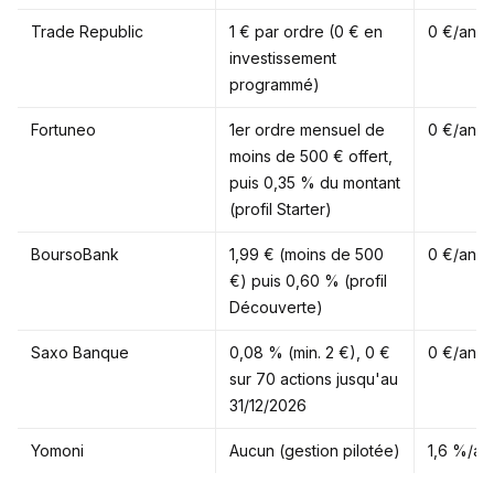
Trade Republic
1 € par ordre (0 € en
0 €/an
investissement
programmé)
Fortuneo
1er ordre mensuel de
0 €/an
moins de 500 € offert,
puis 0,35 % du montant
(profil Starter)
BoursoBank
1,99 € (moins de 500
0 €/an
€) puis 0,60 % (profil
Découverte)
Saxo Banque
0,08 % (min. 2 €), 0 €
0 €/an
sur 70 actions jusqu'au
31/12/2026
Yomoni
Aucun (gestion pilotée)
1,6 %/an