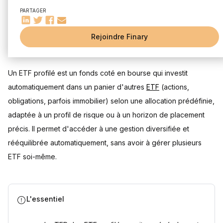
ETF à allocation d’actifs fixe
PARTAGER
ETF à cycle de vie (à date cible)
Quels sont les avantages et les inconvénients d'un ETF
profilé ?
Rejoindre Finary
Mis à jour le 30 juillet 2026
Avantages d’un ETF profilé : diversification, simplicité, coût
Inconvénients d’un ETF profilé : rigidité, frais cachés
Un ETF profilé est un fonds coté en bourse qui investit
Exemples d’ETF profilés
automatiquement dans un panier d'autres
ETF
(actions,
Vanguard LifeStrategy
iShares Portfolio
obligations, parfois immobilier) selon une allocation prédéfinie,
Amundi Lifecycle
adaptée à un profil de risque ou à un horizon de placement
Comment choisir un ETF profilé ?
précis. Il permet d'accéder à une gestion diversifiée et
Déterminer son profil d’investisseur
rééquilibrée automatiquement, sans avoir à gérer plusieurs
Comprendre ses objectifs financiers
ETF soi-même.
Choisir le bon niveau de risque
ETF profilé vs gestion pilotée
Le bon ETF profilé, c'est celui qui correspond à votre profil
L'essentiel
Questions fréquentes