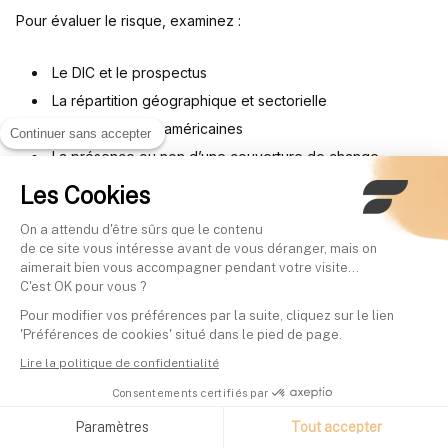
Pour évaluer le risque, examinez :
Le DIC et le prospectus
La répartition géographique et sectorielle
La part d’actions américaines
Continuer sans accepter
La présence ou non d’une couverture de change
Les Cookies
Le risque ne se limite pas à la volatilité.
Il inclut aussi le
On a attendu d'être sûrs que le contenu
risque de concentration, de change et de taux.
de ce site vous intéresse avant de vous déranger, mais on
aimerait bien vous accompagner pendant votre visite...
C'est OK pour vous ?
ETF profilé vs gestion
Pour modifier vos préférences par la suite, cliquez sur le lien
'Préférences de cookies' situé dans le pied de page.
pilotée
Lire la politique de confidentialité
Consentements certifiés par
La gestion pilotée fonctionne comme un service où vous
Paramètres
Tout accepter
déléguez la
gestion de votre portefeuille
à des