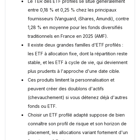
Qu'est-ce qui différencie un ETF profilé d'un ETF classique
Le TER des ETF profilés se situe généralement
?
entre 0,18 % et 0,25 % chez les principaux
Quels sont les frais d'un ETF profilé ?
fournisseurs (Vanguard, iShares, Amundi), contre
Un ETF profilé est-il éligible au PEA ?
1,28 % en moyenne pour les fonds diversifiés
Qu'est-ce que le risque de chevauchement entre ETF
profilés ?
traditionnels en France en 2025 (AMF).
Faut-il préférer un ETF profilé ou la gestion pilotée en
Il existe deux grandes familles d'ETF profilés :
assurance-vie ?
les ETF à allocation fixe, dont la répartition reste
Sources
stable, et les ETF à cycle de vie, qui deviennent
plus prudents à l'approche d'une date cible.
Ces produits limitent la personnalisation et
peuvent créer des doublons d'actifs
(chevauchement) si vous détenez déjà d'autres
fonds ou ETF.
Choisir un ETF profilé adapté suppose de bien
connaître son profil de risque et son horizon de
placement, les allocations variant fortement d'un