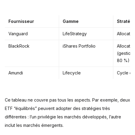
Fournisseur
Gamme
Stratégi
Vanguard
LifeStrategy
Allocatio
BlackRock
iShares Portfolio
Allocatio
(gestion 
80 %)
Amundi
Lifecycle
Cycle de
Ce tableau ne couvre pas tous les aspects. Par exemple, deux
ETF “équilibrés” peuvent adopter des stratégies très
différentes : l’un privilégie les marchés développés, l’autre
inclut les marchés émergents.