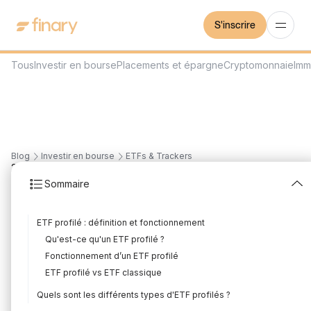
S'inscrire
Tous
Investir en bourse
Placements et épargne
Cryptomonnaie
Imm
Blog
Investir en bourse
ETFs & Trackers
20
min
30/7/2026
Sommaire
Qu'est-ce qu'un ETF
ETF profilé : définition et fonctionnement
profilé? Guide complet
Qu'est-ce qu'un ETF profilé ?
Rédigé par
Florian Corteel
Édité par
Louis Sellier
Fonctionnement d’un ETF profilé
ETF profilé vs ETF classique
Quels sont les différents types d'ETF profilés ?