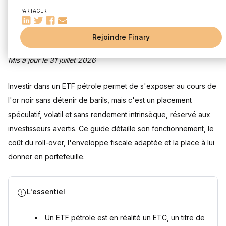
Les ETF pétrole pur
PARTAGER
Les ETF entreprises pétrolières
Quel profil de risque pour l’ETF pétrole ?
Rejoindre Finary
Quels sont les avantages de l’ETF pétrole ?
Un faible coût pour les ETF
Mis à jour le 31 juillet 2026
Un accès facilité à une matière première indispensable
Comment investir dans les ETF pétrole ?
Investir dans un ETF pétrole permet de s'exposer au cours de
Choisir une enveloppe fiscale
l'or noir sans détenir de barils, mais c'est un placement
Choisir le bon moment
spéculatif, volatil et sans rendement intrinsèque, réservé aux
Choisir le bon ETF pétrole
investisseurs avertis. Ce guide détaille son fonctionnement, le
Questions fréquentes
coût du roll-over, l'enveloppe fiscale adaptée et la place à lui
Comment investir dans le pétrole ?
donner en portefeuille.
Quels ETF pétrole existent sur le marché ?
Quelle performance pour l’ETF pétrole ?
Un ETF pétrole verse-t-il des dividendes ?
L'essentiel
Quelle fiscalité s'applique à un ETF pétrole ?
Quelle part de son portefeuille consacrer à un ETF pétrole ?
Un ETF pétrole est en réalité un ETC, un titre de