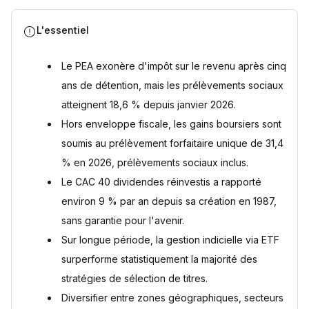
Questions fréquentes
L'essentiel
Comment sont imposés les gains en bourse en 2026 ?
Comment gagner de l’argent en Bourse ?
Le PEA exonère d'impôt sur le revenu après cinq
Est-il risqué d’investir en bourse ?
Comment investir en bourse avec un petit budget ?
ans de détention, mais les prélèvements sociaux
Comment débuter en Bourse ?
atteignent 18,6 % depuis janvier 2026.
Sources
Hors enveloppe fiscale, les gains boursiers sont
soumis au prélèvement forfaitaire unique de 31,4
% en 2026, prélèvements sociaux inclus.
Le CAC 40 dividendes réinvestis a rapporté
environ 9 % par an depuis sa création en 1987,
sans garantie pour l'avenir.
Sur longue période, la gestion indicielle via ETF
surperforme statistiquement la majorité des
stratégies de sélection de titres.
Diversifier entre zones géographiques, secteurs