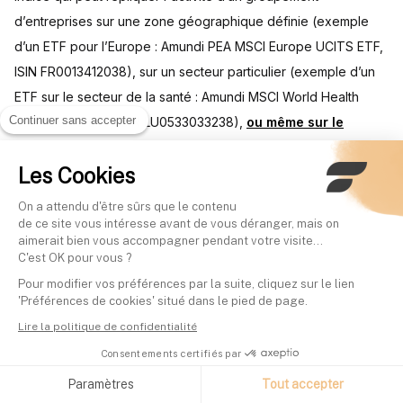
d’entreprises sur une zone géographique définie (exemple
d’un ETF pour l’Europe : Amundi PEA MSCI Europe UCITS ETF,
ISIN FR0013412038), sur un secteur particulier (exemple d’un
ETF sur le secteur de la santé : Amundi MSCI World Health
Continuer sans accepter
Care UCITS ETF, ISIN LU0533033238),
ou même sur le
monde entier (exemple d’un ETF “world” : Amundi MSCI
Les Cookies
World Swap UCITS ETF, ISIN LU1681043599)
.
On a attendu d'être sûrs que le contenu
de ce site vous intéresse avant de vous déranger, mais on
aimerait bien vous accompagner pendant votre visite...
C'est OK pour vous ?
Pour modifier vos préférences par la suite, cliquez sur le lien
'Préférences de cookies' situé dans le pied de page.
Lire la politique de confidentialité
Consentements certifiés par
Paramètres
Tout accepter