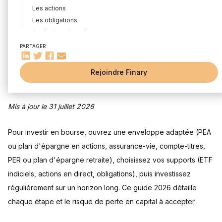
Les actions
Les obligations
Les indices boursiers
IPO (Introduction en Bourse)
PARTAGER
Que faut-il retenir avant d'investir en bourse ?
Rejoindre Finary
Pourquoi investir en bourse ?
La performance annuelle moyenne des actions
Un placement à considérer pour l'épargne long terme
Mis à jour le 31 juillet 2026
Comment investir en bourse ?
1. Investissez en Bourse de l’argent que vous êtes prêt à
Pour investir en bourse, ouvrez une enveloppe adaptée (PEA
perdre
ou plan d'épargne en actions, assurance-vie, compte-titres,
2. Informez-vous et formez-vous avant d’investir en
Bourse
PER ou plan d'épargne retraite), choisissez vos supports (ETF
Les différents placements financiers pour investir en Bourse
indiciels, actions en direct, obligations), puis investissez
Investir dans les actions
régulièrement sur un horizon long. Ce guide 2026 détaille
Investir dans les indices via les ETF ou trackers
chaque étape et le risque de perte en capital à accepter.
Investir dans les matières premières
Investir en obligations