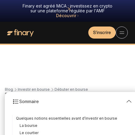
Finary est agréé MiCA : investissez en crypto
sur une plateforme régulée par l'AMF
Découvrir
Tous
Investir en bourse
Placements et épargne
Cryptomonnaie
Imm
S'inscrire
Blog
Investir en bourse
Débuter en bourse
22
min
31/7/2026
Sommaire
Comment investir en
Quelques notions essentielles avant d’investir en bourse
bourse ? Le guide 2026
La bourse
Rédigé par
Mounir Laggoune
Édité par
Louis Sellier
Le courtier