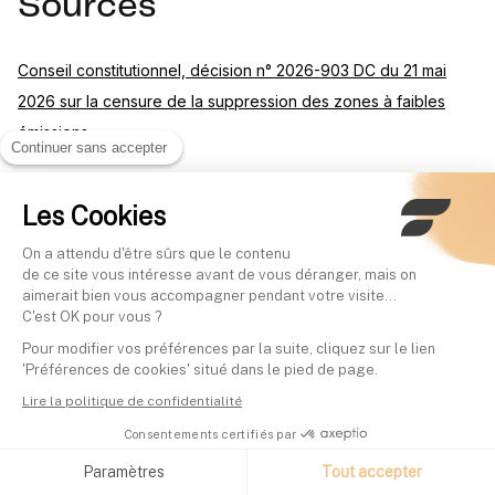
Sources
Conseil constitutionnel, décision n° 2026-903 DC du 21 mai
2026 sur la censure de la suppression des zones à faibles
émissions
Continuer sans accepter
BOFiP, taxe foncière sur les propriétés bâties
Les Cookies
Entreprendre.Service-Public.fr, taux réduit d'impôt sur les
On a attendu d'être sûrs que le contenu
de ce site vous intéresse avant de vous déranger, mais on
sociétés pour les PME
aimerait bien vous accompagner pendant votre visite...
C'est OK pour vous ?
AMF, liste blanche des prestataires de services sur crypto-
Pour modifier vos préférences par la suite, cliquez sur le lien
actifs (PSCA), Finary SAS
'Préférences de cookies' situé dans le pied de page.
Lire la politique de confidentialité
Avertissements réglementaires :
Communication à caractère
Consentements certifiés par
promotionnel. L'investissement comporte un risque de perte en
capital, partielle ou totale. Les performances passées ne
Paramètres
Tout accepter
préjugent pas des performances futures. Cet article a un