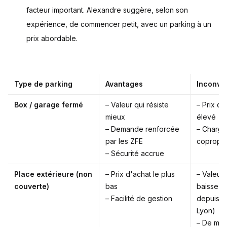
facteur important. Alexandre suggère, selon son
expérience, de commencer petit, avec un parking à un
prix abordable.
Type de parking
Avantages
Inconvé
Box / garage fermé
– Valeur qui résiste
– Prix d'
mieux
élevé
– Demande renforcée
– Charge
par les ZFE
copropri
– Sécurité accrue
Place extérieure (non
– Prix d'achat le plus
– Valeur 
couverte)
bas
baisse (
– Facilité de gestion
depuis 2
Lyon)
– De moi