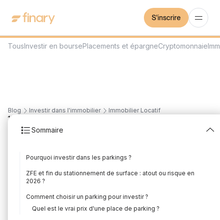
S'inscrire
Tous
Investir en bourse
Placements et épargne
Cryptomonnaie
Imm
Blog
Investir dans l'immobilier
Immobilier Locatif
17
min
3/8/2026
Sommaire
Investir dans les
Pourquoi investir dans les parkings ?
parkings en 2026 : le
ZFE et fin du stationnement de surface : atout ou risque en
guide complet
2026 ?
Comment choisir un parking pour investir ?
Rédigé par
Mounir Laggoune
Édité par
Mounir Laggoune
Quel est le vrai prix d'une place de parking ?