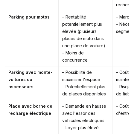
recherc
Parking pour motos
– Rentabilité
– Marché 
potentiellement plus
– Nécess
élevée (plusieurs
segmente
places de moto dans
une place de voiture)
– Moins de
concurrence
Parking avec monte-
– Possibilité de
– Coûts 
voitures ou
maximiser l'espace
maintena
ascenseurs
– Potentiellement plus
– Risque
de places disponibles
de fiabili
Place avec borne de
– Demande en hausse
– Coût d'
recharge électrique
avec l'essor des
d'entret
véhicules électriques
– Loyer plus élevé