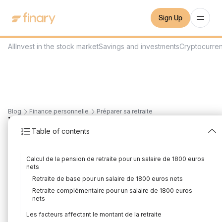
Sign Up
All
Invest in the stock market
Savings and investments
Cryptocurre
Blog
Finance personnelle
Préparer sa retraite
11
min
24/8/2023
Table of contents
What pension for a net
Calcul de la pension de retraite pour un salaire de 1800 euros
salary of 1800 euros?
nets
Retraite de base pour un salaire de 1800 euros nets
Written by
Mounir Laggoune
Edited by
Mounir Laggoune
Retraite complémentaire pour un salaire de 1800 euros
nets
Les facteurs affectant le montant de la retraite