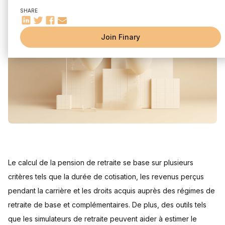
Durée de cotisation
SHARE
Salaire moyen
Carrière professionnelle
Join Finary
Les régimes de retraite en France
Régime général
Régimes spéciaux
Simulateur de retraite
Épargne et autres solutions pour compléter sa retraite
La retraite selon l’âge et le sexe
Le calcul de la pension de retraite se base sur plusieurs
critères tels que la durée de cotisation, les revenus perçus
pendant la carrière et les droits acquis auprès des régimes de
retraite de base et complémentaires. De plus, des outils tels
que les simulateurs de retraite peuvent aider à estimer le