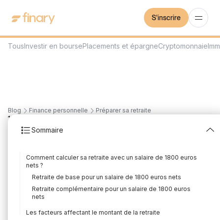
S'inscrire
Tous
Investir en bourse
Placements et épargne
Cryptomonnaie
Imm
Blog
Finance personnelle
Préparer sa retraite
17
min
27/7/2026
Sommaire
Quelle retraite pour un
Comment calculer sa retraite avec un salaire de 1800 euros
salaire de 1800 euros
nets ?
Retraite de base pour un salaire de 1800 euros nets
net ?
Retraite complémentaire pour un salaire de 1800 euros
nets
Rédigé par
Mounir Laggoune
Édité par
Mounir Laggoune
Les facteurs affectant le montant de la retraite