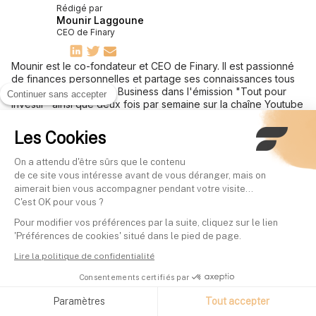
Rédigé par
Mounir Laggoune
CEO de Finary
Mounir est le co-fondateur et CEO de Finary. Il est passionné
de finances personnelles et partage ses connaissances tous
les vendredis sur BFM Business dans l'émission "Tout pour
Continuer sans accepter
investir" ainsi que deux fois par semaine sur la chaîne Youtube
Finary
Édité par
Les Cookies
Mounir Laggoune
CEO de Finary
On a attendu d'être sûrs que le contenu
de ce site vous intéresse avant de vous déranger, mais on
aimerait bien vous accompagner pendant votre visite...
C'est OK pour vous ?
Ces articles pourraient vous intéresser
Pour modifier vos préférences par la suite, cliquez sur le lien
'Préférences de cookies' situé dans le pied de page.
Lire la politique de confidentialité
PRÉPARER SA RETRAITE
Consentements certifiés par
Quelle retraite pour 
de 4000 euros nets
Paramètres
Tout accepter
Rédigé par
Mounir Laggoune