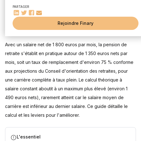
Durée de cotisation
PARTAGER
Salaire moyen
Carrière professionnelle
Rejoindre Finary
Mis à jour le 27 juillet 2026
Quels sont les régimes de retraite en France ?
Régime général
Régimes spéciaux
Avec un salaire net de 1 800 euros par mois, la pension de
retraite s'établit en pratique autour de 1 350 euros nets par
Simulateur de retraite
mois, soit un taux de remplacement d'environ 75 % conforme
Comment compléter sa retraite par l'épargne ?
aux projections du Conseil d'orientation des retraites, pour
La retraite selon l'âge et le sexe
une carrière complète à taux plein. Le calcul théorique à
Questions fréquentes
salaire constant aboutit à un maximum plus élevé (environ 1
Quelle retraite pour un salaire de 1800 euros net par mois ?
490 euros nets), rarement atteint car le salaire moyen de
Quelle est la retraite d'une femme qui n'a jamais travaillé ?
carrière est inférieur au dernier salaire. Ce guide détaille le
Quel est le montant minimum de la retraite en France ?
Comment estimer plus précisément sa future retraite ?
calcul et les leviers pour l'améliorer.
Le PER permet-il d'améliorer sa retraite avec un salaire de
1800 euros nets ?
Sources
L'essentiel