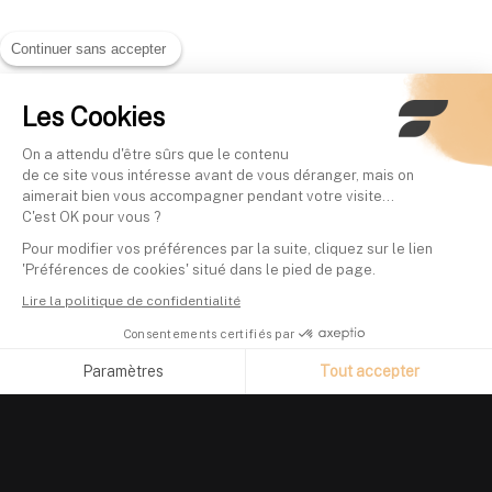
Continuer sans accepter
Les Cookies
On a attendu d'être sûrs que le contenu
de ce site vous intéresse avant de vous déranger, mais on
aimerait bien vous accompagner pendant votre visite...
C'est OK pour vous ?
Pour modifier vos préférences par la suite, cliquez sur le lien
'Préférences de cookies' situé dans le pied de page.
Lire la politique de confidentialité
Consentements certifiés par
Paramètres
Tout accepter
Axeptio consent
Plateforme de Gestion du Consentement : Personnalisez vos O
Notre plateforme vous permet d'adapter et de gérer vos paramètr