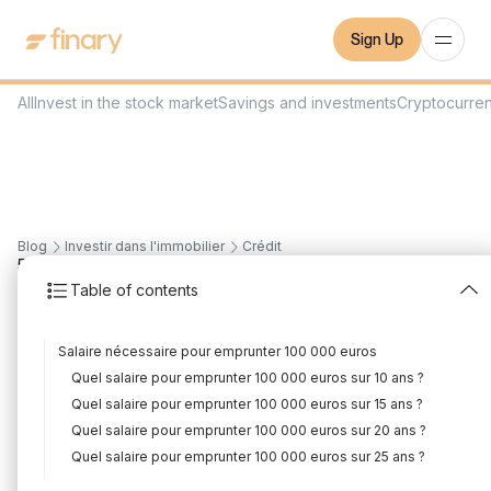
Sign Up
All
Invest in the stock market
Savings and investments
Cryptocurre
Blog
Investir dans l'immobilier
Crédit
5
min
26/2/2024
Table of contents
What salary to borrow
Salaire nécessaire pour emprunter 100 000 euros
€100,000?
Quel salaire pour emprunter 100 000 euros sur 10 ans ?
Written by
Mounir Laggoune
Edited by
Mounir Laggoune
Quel salaire pour emprunter 100 000 euros sur 15 ans ?
Quel salaire pour emprunter 100 000 euros sur 20 ans ?
Quel salaire pour emprunter 100 000 euros sur 25 ans ?