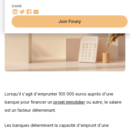
Comprendre la capacité d'emprunt
SHARE
Facteurs influençant la capacité d'emprunt
L'importance du taux d'endettement
Join Finary
Influence du taux d'intérêt et de l'assurance prêt
How the interest rate affects your loan
The impact of loan insurance
Frequently asked questions
Lorsqu'il s'agit d'emprunter 100 000 euros auprès d'une
banque pour financer un
projet immobilier
ou autre, le salaire
est un facteur déterminant.
Les banques déterminent la capacité d'emprunt d'une