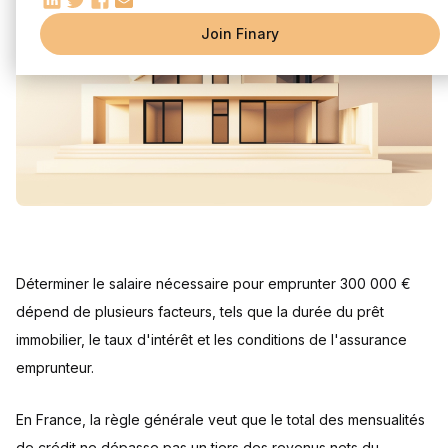
L'importance du taux d'endettement
Join Finary
Influence du taux d'intérêt et de l'assurance prêt
Impact du taux d'intérêt
L'impact de l'assurance prêt
Optimiser votre dossier de prêt
Augmenter votre capacité d'emprunt
Les aides et prêts complémentaires
Questions Fréquentes
Déterminer le salaire nécessaire pour emprunter 300 000 €
dépend de plusieurs facteurs, tels que la durée du prêt
immobilier, le taux d'intérêt et les conditions de l'assurance
emprunteur.
En France, la règle générale veut que le total des mensualités
de crédit ne dépasse pas un tiers des revenus nets du