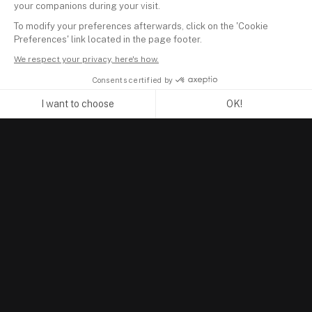
your companions during your visit.
To modify your preferences afterwards, click on the 'Cookie
Preferences' link located in the page footer.
We respect your privacy, here's how.
Consents certified by
I want to choose
OK!
Axeptio consent
Consent Management Platform: Personalize Your Options
Our platform empowers you to tailor and manage your privacy se
PRODUCT
Portfolio Tracker