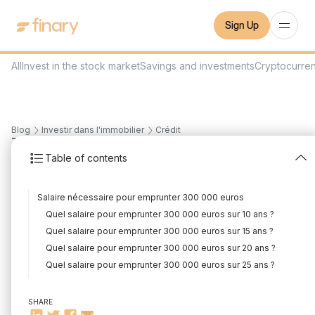
Sign Up
All
Invest in the stock market
Savings and investments
Cryptocurre
Blog
Investir dans l'immobilier
Crédit
7
min
1/3/2024
Table of contents
What salary to borrow
Salaire nécessaire pour emprunter 300 000 euros
€300,000?
Quel salaire pour emprunter 300 000 euros sur 10 ans ?
Written by
Mounir Laggoune
Edited by
Mounir Laggoune
Quel salaire pour emprunter 300 000 euros sur 15 ans ?
Quel salaire pour emprunter 300 000 euros sur 20 ans ?
Quel salaire pour emprunter 300 000 euros sur 25 ans ?
Comprendre la capacité d'emprunt
SHARE
Facteurs influençant la capacité d'emprunt