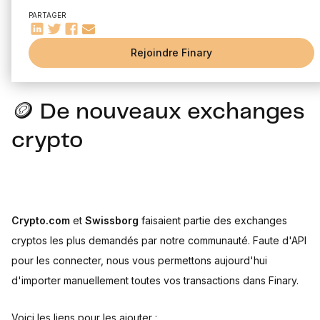
🧰 Améliorations diverses
PARTAGER
🗣️ Finary Talk: Investir dans les montres de luxe
Les nouveautés d'avril de Finary : des exchanges cryptos,
Rejoindre Finary
une app mobile en pleine croissance, les banques suisses...
🪙 De nouveaux exchanges
crypto
Crypto.com
et
Swissborg
faisaient partie des exchanges
cryptos les plus demandés par notre communauté. Faute d'API
pour les connecter, nous vous permettons aujourd'hui
d'importer manuellement toutes vos transactions dans Finary.
Voici les liens pour les ajouter :