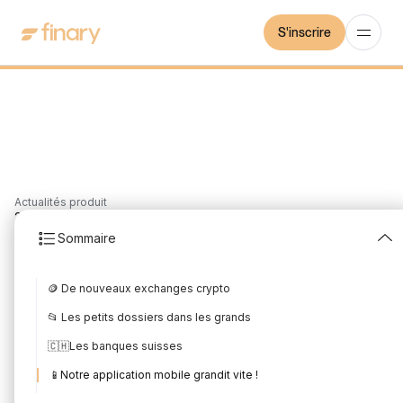
S'inscrire
Actualités produit
2
min
19/5/2022
Sommaire
Les nouveautés d'avril
🪙 De nouveaux exchanges crypto
2022
📂 Les petits dossiers dans les grands
Rédigé par
Mounir Laggoune
Édité par
Mounir Laggoune
🇨🇭Les banques suisses
📱Notre application mobile grandit vite !