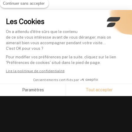
Continuer sans accepter
Les Cookies
On a attendu d'être sûrs que le contenu
de ce site vous intéresse avant de vous déranger, mais on
aimerait bien vous accompagner pendant votre visite...
C'est OK pour vous ?
Pour modifier vos préférences par la suite, cliquez sur le lien
'Préférences de cookies' situé dans le pied de page.
Lire la politique de confidentialité
Consentements certifiés par
Paramètres
Tout accepter
Axeptio consent
Plateforme de Gestion du Consentement : Personnalisez vos O
Notre plateforme vous permet d'adapter et de gérer vos paramètr