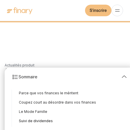
S'inscrire
Actualités produit
4
min
13/9/2022
Sommaire
Finary Plus vous
Parce que vos finances le méritent
simplifie la vie
Coupez court au désordre dans vos finances
Rédigé par
Mounir Laggoune
Édité par
Mounir Laggoune
Le Mode Famille
Suivi de dividendes