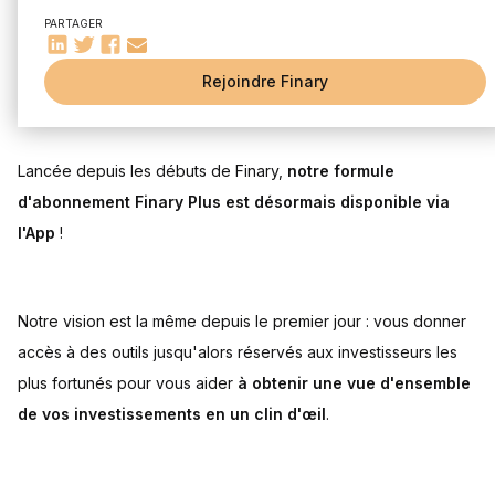
Le scanner de frais
PARTAGER
Calcul de vos performances
Notre offre premium vient de débarquer sur l'App avec des
Découvrez votre profil investisseur
Rejoindre Finary
fonctionnalités exclusives. Voici tout ce que vous devez savoir
Devenez membre du Club Finary Plus
:
Gagnez du temps et de l'argent :
Lancée depuis les débuts de Finary,
notre formule
d'abonnement Finary Plus est désormais disponible via
l'App
!
Notre vision est la même depuis le premier jour : vous donner
accès à des outils jusqu'alors réservés aux investisseurs les
plus fortunés pour vous aider
à obtenir une vue d'ensemble
de vos investissements en un clin d'œil
.