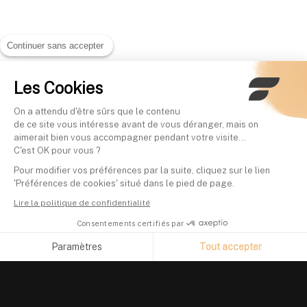
Continuer sans accepter
Les Cookies
On a attendu d'être sûrs que le contenu
de ce site vous intéresse avant de vous déranger, mais on
aimerait bien vous accompagner pendant votre visite...
C'est OK pour vous ?
Pour modifier vos préférences par la suite, cliquez sur le lien
'Préférences de cookies' situé dans le pied de page.
Lire la politique de confidentialité
Consentements certifiés par
Paramètres
Tout accepter
Axeptio consent
Plateforme de Gestion du Consentement : Personnalisez vos O
Notre plateforme vous permet d'adapter et de gérer vos paramètr