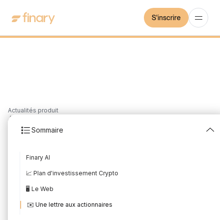
S'inscrire
Actualités produit
4
min
11/6/2023
Sommaire
Les nouveautés de Mai
Finary AI
2023
📈 Plan d'investissement Crypto
Rédigé par
Mounir Laggoune
Édité par
Mounir Laggoune
🖥️ Le Web
✉️ Une lettre aux actionnaires