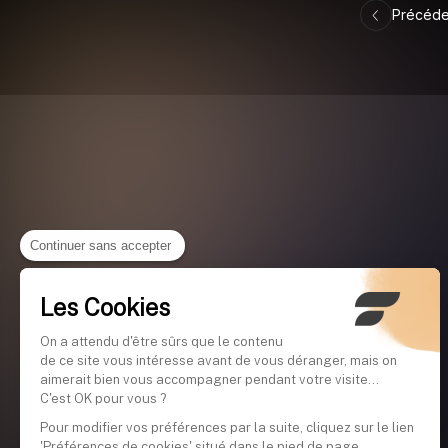
Précéde
Continuer sans accepter
Les Cookies
On a attendu d'être sûrs que le contenu
de ce site vous intéresse avant de vous déranger, mais on
aimerait bien vous accompagner pendant votre visite...
C'est OK pour vous ?
Pour modifier vos préférences par la suite, cliquez sur le lien
'Préférences de cookies' situé dans le pied de page.