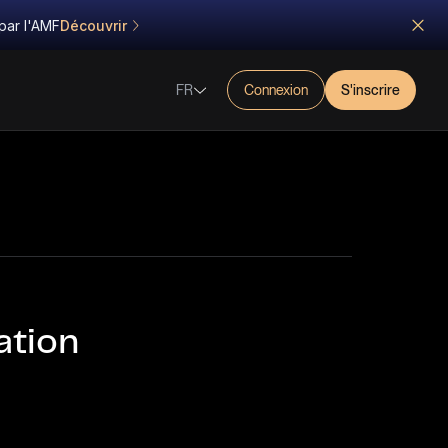
par l'AMF
Découvrir
FR
Connexion
S'inscrire
ation