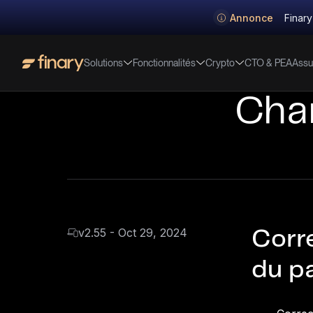
Annonce
Finary
Solutions
Fonctionnalités
Crypto
Assu
CTO & PEA
Cha
v2.55 - Oct 29, 2024
Corre
du p