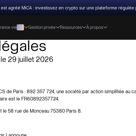
 est agréé MiCA : investissez en crypto sur une plateforme régulée 
rance vie
Gestion privée
Ressources
À propos
légales
le 29 juillet 2026
S de Paris : 892 357 724, une société par action simplifiée au ca
aire est le FR60892357724.
st le 58 rue de Monceau 75380 Paris 8.
unir Laggoune