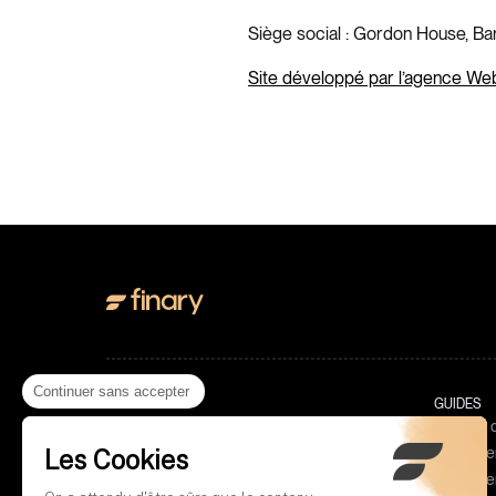
Siège social : Gordon House, Bar
Site développé par l’agence W
Continuer sans accepter
PRODUIT
GUIDES
Suivi de portefeuille
Gestion 
Les Cookies
Investir en crypto
Investir 
Meilleu
Gestion de budget
Investir 
Agrégat
ETF : l