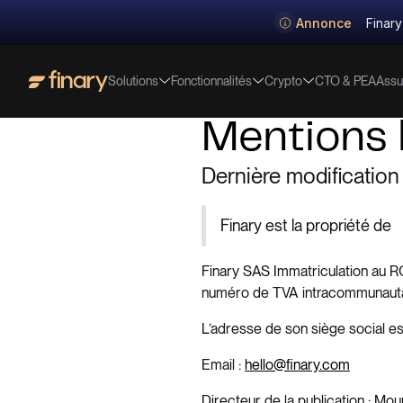
Annonce
Finary
Solutions
Fonctionnalités
Crypto
Assu
CTO & PEA
Mentions 
Dernière modification 
Finary est la propriété de
Finary SAS Immatriculation au RC
numéro de TVA intracommunaut
L’adresse de son siège social e
Email :
hello@finary.com
Directeur de la publication : Mo