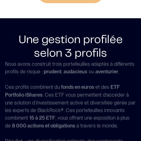
Une gestion profilée
selon 3 profils
Nous avons construit trois portefeuilles adaptés à différents
profils de risque :
,
ou
.
prudent
audacieux
aventurier
Ces profils combinent du
et des
fonds en euros
ETF
. Ces ETF vous permettent d’accéder à
Portfolio iShares
une solution d’investissement active et diversifiée gérée par
les experts de BlackRock®. Ces portefeuilles innovants
combinent
, vous offrant une exposition à plus
15 à 25 ETF
de
à travers le monde.
8 000 actions et obligations