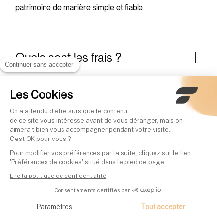
patrimoine de manière simple et fiable.
Quels sont les frais ?
Continuer sans accepter
Avec 0% de frais de versements, d’arbitrages ou de
rachats (retraits), chaque euro investi est mis au
Les Cookies
travail. De plus, avec des frais de 0,99% tout
On a attendu d'être sûrs que le contenu
compris, le contrat e-vie de Finary Life est trois fois
de ce site vous intéresse avant de vous déranger, mais on
moins cher que les contrats moyens observés chez
aimerait bien vous accompagner pendant votre visite...
nos utilisateurs, et parmi les gestions profilées les
C'est OK pour vous ?
moins chères du marché (indiquer la source).
Pour modifier vos préférences par la suite, cliquez sur le lien
'Préférences de cookies' situé dans le pied de page.
Les frais de gestion annuels du contrat sont
compris entre 0,99% et 1,29% selon votre
Lire la politique de confidentialité
abonnement Finary
Consentements certifiés par
Offre de lancement : bénéficiez de 0,95% sur vos
Paramètres
Tout accepter
frais de gestion annuels pour toute souscription