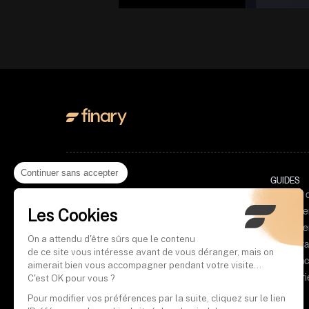
Continuer sans accepter
PRODUIT
GUIDES
Suivi de portefeuille
Gestion 
Les Cookies
Investir en crypto
Investir 
Meilleu
Gestion de budget
Investir 
Agrégat
ETF : l
On a attendu d'être sûrs que le contenu
Finary Plus
Comparat
de ce site vous intéresse avant de vous déranger, mais on
Tableau
ETF PE
Fiscali
Finary Pro
Assuranc
aimerait bien vous accompagner pendant votre visite...
ETF Wo
Crypto
Meilleu
Catégori
C'est OK pour vous ?
ETF S&
DCA Cr
Applica
Fiscalit
Pour modifier vos préférences par la suite, cliquez sur le lien
ETF CA
Clause 
Investir