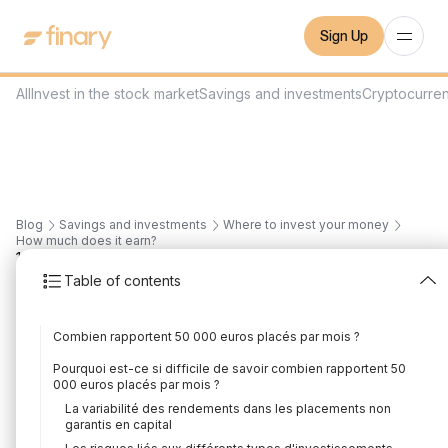
Sign Up
All
Invest in the stock market
Savings and investments
Cryptocurre
Blog
Savings and investments
Where to invest your money
How much does it earn?
10
min
17/11/2023
Table of contents
How much does
Combien rapportent 50 000 euros placés par mois ?
50,000 euros invested
Pourquoi est-ce si difficile de savoir combien rapportent 50
bring in per month?
000 euros placés par mois ?
La variabilité des rendements dans les placements non
Written by
Mounir Laggoune
Edited by
Mounir Laggoune
garantis en capital