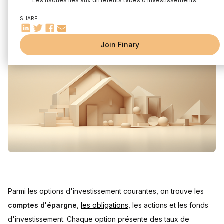
Les risques liés aux différents types d'investissements
Les principes de la capitalisation et son fonctionnement
SHARE
Les conséquences fiscales en fonction des divers
investissements et comptes
Prendre en compte l'effet de l'inflation dans les analyses
Join Finary
financières
Combien rapportent 50000 euros selon le type de
placement ?
Combien peuvent rapporter 50000 euros en bourse ?
50 000 euros en Actions Cotées (Rendement Estimé 7%)
50 000 euros en ETF S&P 500 (Rendement Estimé 10%)
50 000 euros en ETF World (Rendement Estimé 8%)
Combien peuvent rapporter 50000 euros en immobilier ?
50 000 euros en Immobilier Locatif (Rendement Estimé 4%)
50 000 euros en SCPI (Rendement Estimé 5%)
Combien peuvent rapporter 50 000 euros en livrets
d’épargne ?
Parmi les options d'investissement courantes, on trouve les
Comment diversifier ses placements pour maximiser les
rendements ?
comptes d'épargne
,
les obligations
, les actions et les fonds
d'investissement. Chaque option présente des taux de
What are the risks and how can they be managed effectively?