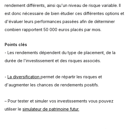
rendement différents, ainsi qu'un niveau de risque variable. Il
Frequently asked questions
est donc nécessaire de bien étudier ces différentes options et
How do you get a pension of 500 euros per month with
50,000 euros?
d'évaluer leurs performances passées afin de déterminer
How to get a pension of 1000 euros per month with 50,000
combien rapportent 50 000 euros placés par mois.
euros?
Points clés
- Les rendements dépendent du type de placement, de la
durée de l'investissement et des risques associés.
-
La diversification
permet de répartir les risques et
d'augmenter les chances de rendements positifs.
– Pour tester et simuler vos investissements vous pouvez
utiliser le
simulateur de patrimoine futur.