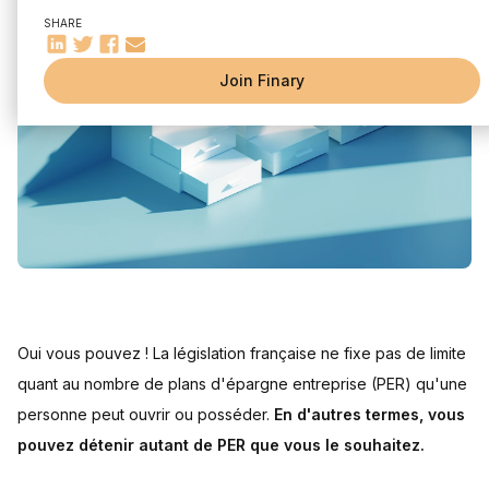
Combien de PER par personne ?
SHARE
Peut-on avoir un PER entreprise et un PER individuel ?
Quel intérêt d'avoir plusieurs PER ?
Join Finary
Avoir un PER souscrit auprès d'une banque et une
assurance
Cumuler plusieurs offres commerciales
Éviter les frais de transfert entre d'un PER à un autre
Comment gérer plusieurs PER efficacement ?
Quels outils pour gérer plusieurs PER ?
Stratégies de versement sur plusieurs PER
Oui vous pouvez ! La législation française ne fixe pas de limite
quant au nombre de plans d'épargne entreprise (PER) qu'une
personne peut ouvrir ou posséder.
En d'autres termes, vous
pouvez détenir autant de PER que vous le souhaitez.