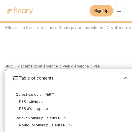
Sign Up
All
Invest in the stock market
Savings and investments
Cryptocurre
Blog
Placements et épargne
Plan d'épargne
PER
6
min
2/7/2024
Table of contents
Peut-on avoir plusieurs
Qu'est-ce qu'un PER ?
PER ?
PER individuel
Written by
Florian Corteel
Edited by
Florian Corteel
PER d'entreprise
Peut-on ouvrir plusieurs PER ?
Pourquoi ouvrir plusieurs PER ?