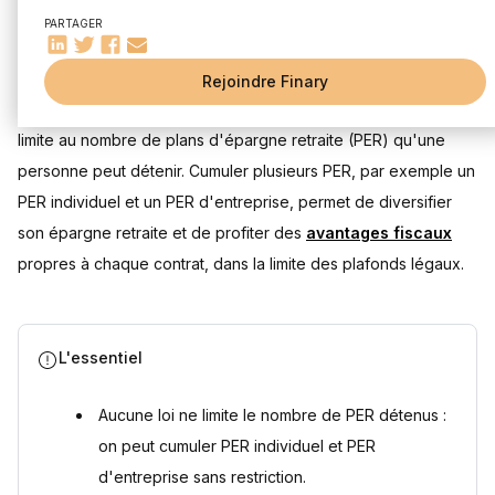
Combien de PER par personne ?
PARTAGER
Peut-on avoir un PER entreprise et un PER individuel ?
Mis à jour le 28 juillet 2026
Quel intérêt d'avoir plusieurs PER ?
Rejoindre Finary
Avoir un PER souscrit auprès d'une banque et une
assurance
Oui, vous pouvez ! La législation française ne fixe aucune
Cumuler plusieurs offres commerciales
limite au nombre de plans d'épargne retraite (PER) qu'une
Éviter les frais de transfert d'un PER à un autre
personne peut détenir. Cumuler plusieurs PER, par exemple un
Comment gérer plusieurs PER efficacement ?
PER individuel et un PER d'entreprise, permet de diversifier
Quels outils pour gérer plusieurs PER ?
son épargne retraite et de profiter des
avantages fiscaux
Stratégies de versement sur plusieurs PER
propres à chaque contrat, dans la limite des plafonds légaux.
Questions fréquentes
Y a-t-il un nombre maximum de PER par personne ?
Ouvrir plusieurs PER augmente-t-il le plafond de déduction
fiscale ?
L'essentiel
Peut-on cumuler un PER individuel et un PER d'entreprise ?
Faut-il transférer ses anciens PER vers un seul contrat ?
Aucune loi ne limite le nombre de PER détenus :
Sources
on peut cumuler PER individuel et PER
d'entreprise sans restriction.