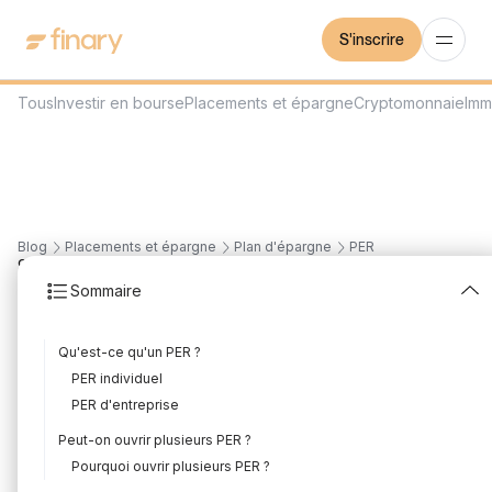
S'inscrire
Tous
Investir en bourse
Placements et épargne
Cryptomonnaie
Imm
Blog
Placements et épargne
Plan d'épargne
PER
9
min
28/7/2026
Sommaire
Peut-on avoir plusieurs
Qu'est-ce qu'un PER ?
PER ?
PER individuel
Rédigé par
Florian Corteel
Édité par
Florian Corteel
PER d'entreprise
Peut-on ouvrir plusieurs PER ?
Pourquoi ouvrir plusieurs PER ?